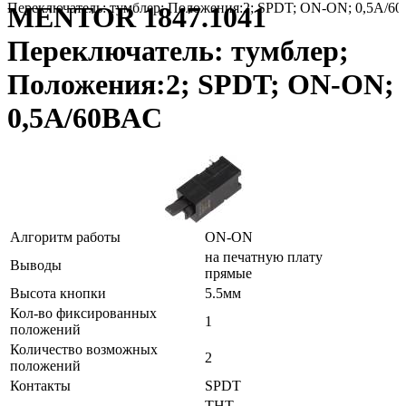
Переключатель: тумблер; Положения:2; SPDT; ON-ON; 0,5A/6
MENTOR 1847.1041
Переключатель: тумблер;
Положения:2; SPDT; ON-ON;
0,5A/60ВAC
Алгоритм работы
ON-ON
на печатную плату
Выводы
прямые
Высота кнопки
5.5мм
Кол-во фиксированных
1
положений
Количество возможных
2
положений
Контакты
SPDT
THT