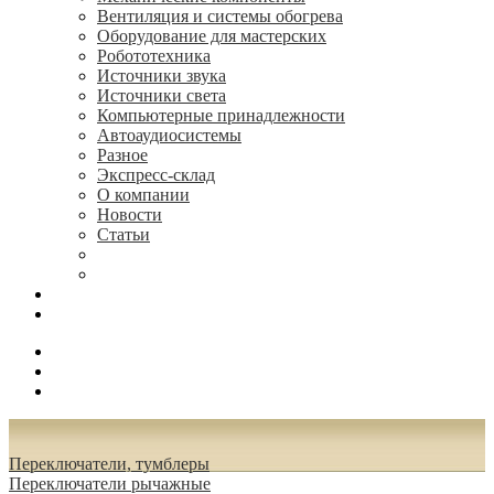
Вентиляция и системы обогрева
Оборудование для мастерских
Робототехника
Источники звука
Источники света
Компьютерные принадлежности
Автоаудиосистемы
Разное
Экспресс-склад
О компании
Новости
Статьи
(495) 544-73-50, (925) 502-42-73
radioniks.ru@mail.ru
Поиск
Вход
0.00 руб.
Переключатели, тумблеры
Переключатели рычажные