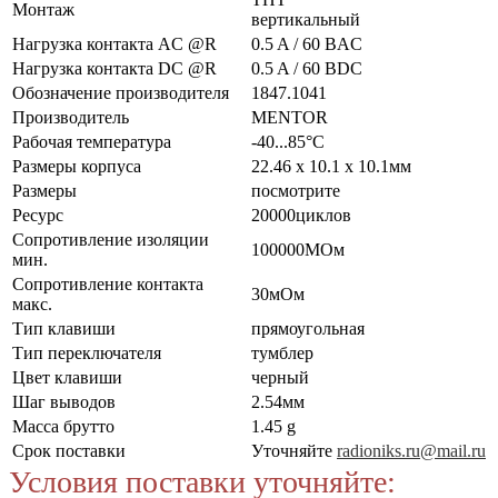
Монтаж
вертикальный
Нагрузка контакта AC @R
0.5 A / 60 ВAC
Нагрузка контакта DC @R
0.5 A / 60 ВDC
Обозначение производителя
1847.1041
Производитель
MENTOR
Рабочая температура
-40...85°C
Размеры корпуса
22.46 x 10.1 x 10.1мм
Размеры
посмотрите
Ресурс
20000циклов
Сопротивление изоляции
100000МОм
мин.
Сопротивление контакта
30мОм
макс.
Тип клавиши
прямоугольная
Тип переключателя
тумблер
Цвет клавиши
черный
Шаг выводов
2.54мм
Масса брутто
1.45 g
Срок поставки
Уточняйте
radioniks.ru@mail.ru
Условия поставки уточняйте: