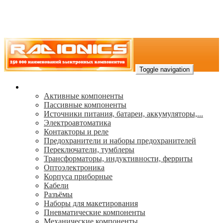
Toggle navigation
Каталог
Активные компоненты
Пассивные компоненты
Источники питания, батареи, аккумуляторы,...
Электроавтоматика
Контакторы и реле
Предохранители и наборы предохранителей
Переключатели, тумблеры
Трансформаторы, индуктивности, ферриты
Oптоэлектроника
Корпуса приборные
Кабели
Разъёмы
Наборы для макетирования
Пневматические компоненты
Механические компоненты