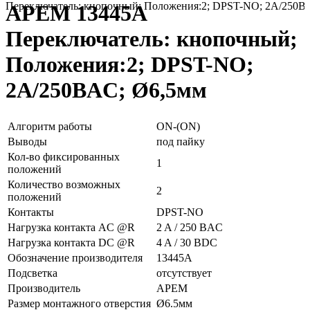
Переключатель: кнопочный; Положения:2; DPST-NO; 2A/250В
APEM 13445A
Переключатель: кнопочный;
Положения:2; DPST-NO;
2A/250ВAC; Ø6,5мм
Алгоритм работы
ON-(ON)
Выводы
под пайку
Кол-во фиксированных
1
положений
Количество возможных
2
положений
Контакты
DPST-NO
Нагрузка контакта AC @R
2 A / 250 ВAC
Нагрузка контакта DC @R
4 A / 30 ВDC
Обозначение производителя
13445A
Подсветка
отсутствует
Производитель
APEM
Размер монтажного отверстия
Ø6.5мм