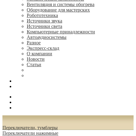
Вентиляция и системы обогрева
Оборудование для мастерских
Робототехника
Источники звука
Источники света
Компьютерные принадлежности
Автоаудиосистемы
Разное
Экспресс-склад
О компании
Новости
Статьи
(495) 544-73-50, (925) 502-42-73
radioniks.ru@mail.ru
Поиск
Вход
0.00 руб.
Переключатели, тумблеры
Переключатели нажимные