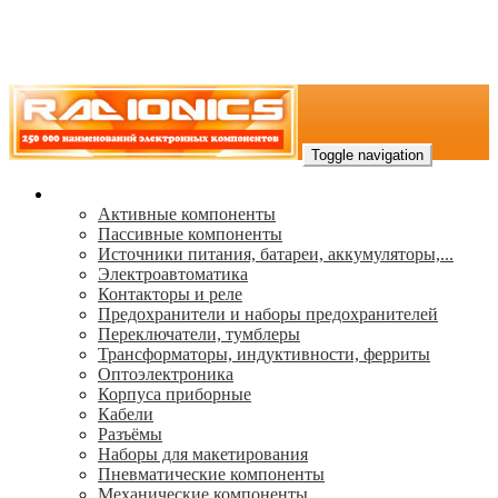
Toggle navigation
Каталог
Активные компоненты
Пассивные компоненты
Источники питания, батареи, аккумуляторы,...
Электроавтоматика
Контакторы и реле
Предохранители и наборы предохранителей
Переключатели, тумблеры
Трансформаторы, индуктивности, ферриты
Oптоэлектроника
Корпуса приборные
Кабели
Разъёмы
Наборы для макетирования
Пневматические компоненты
Механические компоненты