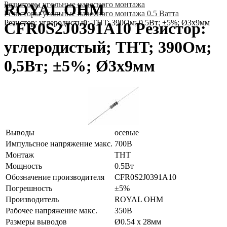
Резисторы угольные навесного монтажа
ROYAL OHM
Резисторы угольные навесного монтажа 0.5 Ватта
Резистор: углеродистый; THT; 390Ом; 0,5Вт; ±5%; Ø3x9мм
CFR0S2J0391A10 Резистор:
углеродистый; THT; 390Ом;
0,5Вт; ±5%; Ø3x9мм
Выводы
осевые
Импульсное напряжение макс.
700В
Монтаж
THT
Мощность
0.5Вт
Обозначение производителя
CFR0S2J0391A10
Погрешность
±5%
Производитель
ROYAL OHM
Рабочее напряжение макс.
350В
Размеры выводов
Ø0.54 x 28мм