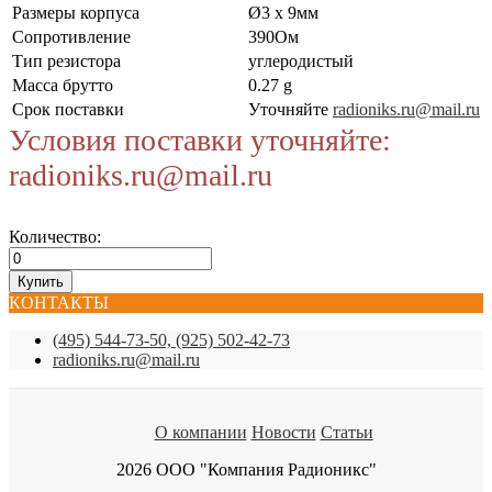
Размеры корпуса
Ø3 x 9мм
Сопротивление
390Ом
Тип резистора
углеродистый
Масса брутто
0.27 g
Срок поставки
Уточняйте
radioniks.ru@mail.ru
Условия поставки уточняйте:
radioniks.ru@mail.ru
Количество:
КОНТАКТЫ
(495) 544-73-50, (925) 502-42-73
radioniks.ru@mail.ru
О компании
Новости
Статьи
2026 ООО "Компания Радионикс"