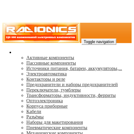
Toggle navigation
Каталог
Активные компоненты
Пассивные компоненты
Источники питания, батареи, аккумуляторы,...
Электроавтоматика
Контакторы и реле
Предохранители и наборы предохранителей
Переключатели, тумблеры
Трансформаторы, индуктивности, ферриты
Oптоэлектроника
Корпуса приборные
Кабели
Разъёмы
Наборы для макетирования
Пневматические компоненты
Механические компоненты