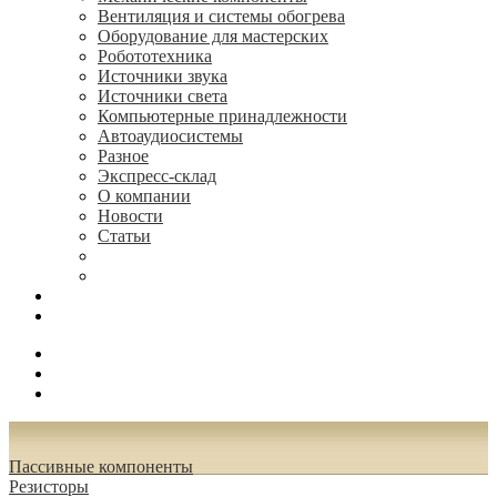
Вентиляция и системы обогрева
Оборудование для мастерских
Робототехника
Источники звука
Источники света
Компьютерные принадлежности
Автоаудиосистемы
Разное
Экспресс-склад
О компании
Новости
Статьи
(495) 544-73-50, (925) 502-42-73
radioniks.ru@mail.ru
Поиск
Вход
0.00 руб.
Пассивные компоненты
Резисторы