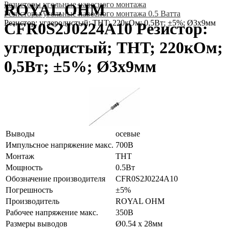
Резисторы угольные навесного монтажа
ROYAL OHM
Резисторы угольные навесного монтажа 0.5 Ватта
Резистор: углеродистый; THT; 220кОм; 0,5Вт; ±5%; Ø3x9мм
CFR0S2J0224A10 Резистор:
углеродистый; THT; 220кОм;
0,5Вт; ±5%; Ø3x9мм
Выводы
осевые
Импульсное напряжение макс.
700В
Монтаж
THT
Мощность
0.5Вт
Обозначение производителя
CFR0S2J0224A10
Погрешность
±5%
Производитель
ROYAL OHM
Рабочее напряжение макс.
350В
Размеры выводов
Ø0.54 x 28мм