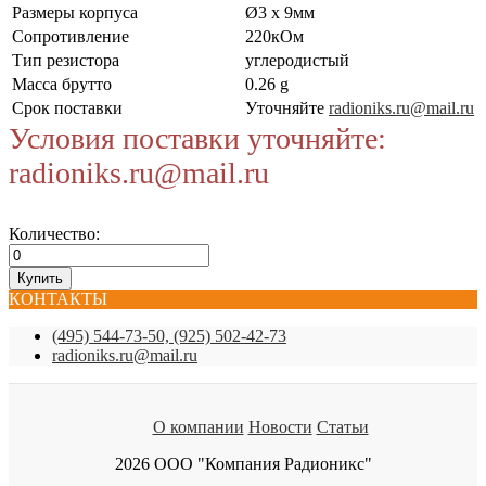
Размеры корпуса
Ø3 x 9мм
Сопротивление
220кОм
Тип резистора
углеродистый
Масса брутто
0.26 g
Срок поставки
Уточняйте
radioniks.ru@mail.ru
Условия поставки уточняйте:
radioniks.ru@mail.ru
Количество:
КОНТАКТЫ
(495) 544-73-50, (925) 502-42-73
radioniks.ru@mail.ru
О компании
Новости
Статьи
2026 ООО "Компания Радионикс"