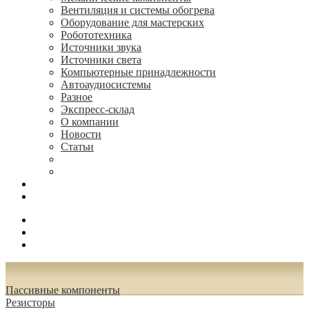
Вентиляция и системы обогрева
Оборудование для мастерских
Робототехника
Источники звука
Источники света
Компьютерные принадлежности
Автоаудиосистемы
Разное
Экспресс-склад
О компании
Новости
Статьи
(495) 544-73-50, (925) 502-42-73
radioniks.ru@mail.ru
Поиск
Вход
0.00 руб.
Пассивные компоненты
Резисторы