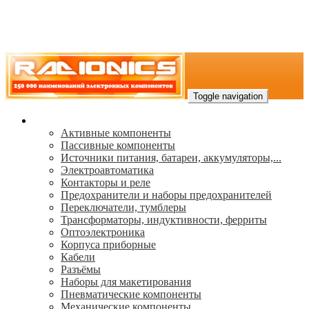
Toggle navigation
Каталог
Активные компоненты
Пассивные компоненты
Источники питания, батареи, аккумуляторы,...
Электроавтоматика
Контакторы и реле
Предохранители и наборы предохранителей
Переключатели, тумблеры
Трансформаторы, индуктивности, ферриты
Oптоэлектроника
Корпуса приборные
Кабели
Разъёмы
Наборы для макетирования
Пневматические компоненты
Механические компоненты