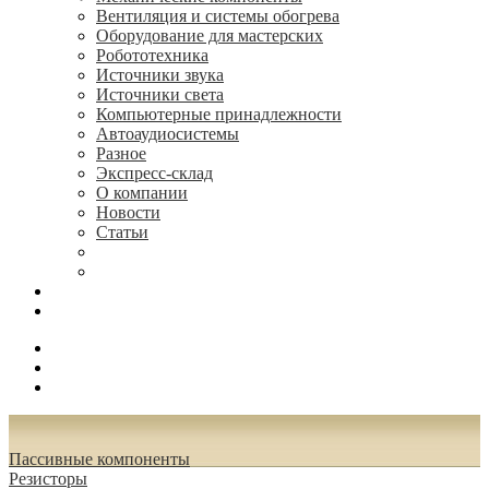
Вентиляция и системы обогрева
Оборудование для мастерских
Робототехника
Источники звука
Источники света
Компьютерные принадлежности
Автоаудиосистемы
Разное
Экспресс-склад
О компании
Новости
Статьи
(495) 544-73-50, (925) 502-42-73
radioniks.ru@mail.ru
Поиск
Вход
0.00 руб.
Пассивные компоненты
Резисторы