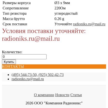
Размеры корпуса
Ø3 x 9мм
Сопротивление
220Ом
Тип резистора
углеродистый
Масса брутто
0.26 g
Срок поставки
Уточняйте
radioniks.ru@mail.ru
Условия поставки уточняйте:
radioniks.ru@mail.ru
Количество:
КОНТАКТЫ
(495) 544-73-50, (925) 502-42-73
radioniks.ru@mail.ru
О компании
Новости
Статьи
2026 ООО "Компания Радионикс"