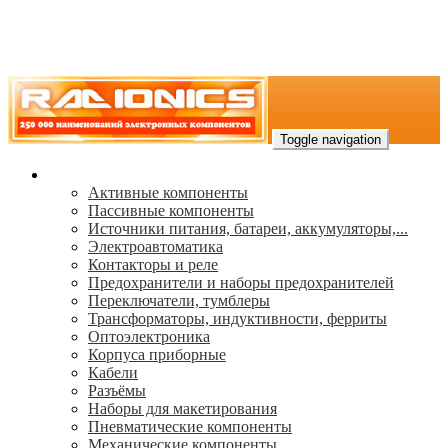
Toggle navigation
Каталог
Активные компоненты
Пассивные компоненты
Источники питания, батареи, аккумуляторы,...
Электроавтоматика
Контакторы и реле
Предохранители и наборы предохранителей
Переключатели, тумблеры
Трансформаторы, индуктивности, ферриты
Oптоэлектроника
Корпуса приборные
Кабели
Разъёмы
Наборы для макетирования
Пневматические компоненты
Механические компоненты