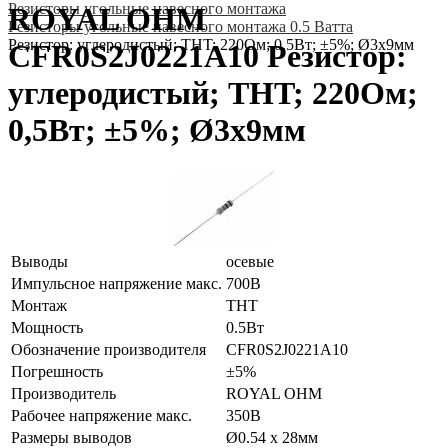
Резисторы угольные навесного монтажа
ROYAL OHM
Резисторы угольные навесного монтажа 0.5 Ватта
Резистор: углеродистый; THT; 220Ом; 0,5Вт; ±5%; Ø3x9мм
CFR0S2J0221A10 Резистор:
углеродистый; THT; 220Ом;
0,5Вт; ±5%; Ø3x9мм
Выводы
осевые
Импульсное напряжение макс.
700В
Монтаж
THT
Мощность
0.5Вт
Обозначение производителя
CFR0S2J0221A10
Погрешность
±5%
Производитель
ROYAL OHM
Рабочее напряжение макс.
350В
Размеры выводов
Ø0.54 x 28мм