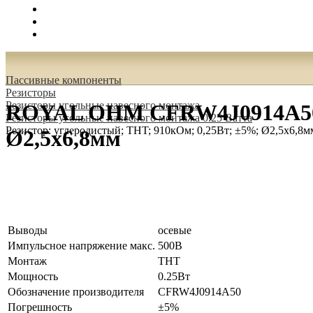
Поиск
Вход
0.00 руб.
Пассивные компоненты
Резисторы
Резисторы угольные навесного монтажа
ROYAL OHM CFRW4J0914A50 Ре
Резисторы угольные навесного монтажа 0.25 Ватта
Резистор: углеродистый; THT; 910кОм; 0,25Вт; ±5%; Ø2,5x6,8м
Ø2,5x6,8мм
Выводы
осевые
Импульсное напряжение макс.
500В
Монтаж
THT
Мощность
0.25Вт
Обозначение производителя
CFRW4J0914A50
Погрешность
±5%