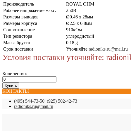
Производитель
ROYAL OHM
Рабочее напряжение макс.
250В
Размеры выводов
Ø0.46 x 28мм
Размеры корпуса
Ø2.5 x 6.8мм
Сопротивление
910кОм
Тип резистора
углеродистый
Масса брутто
0.18 g
Срок поставки
Уточняйте
radioniks.ru@mail.ru
Условия поставки уточняйте: radioni
Количество:
КОНТАКТЫ
(495) 544-73-50, (925) 502-42-73
radioniks.ru@mail.ru