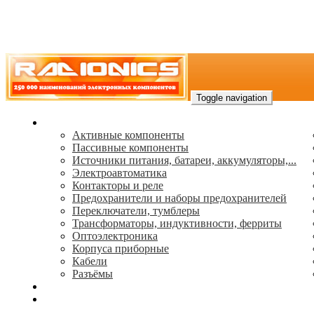
Toggle navigation
Каталог
Активные компоненты
Пассивные компоненты
Источники питания, батареи, аккумуляторы,...
Электроавтоматика
Контакторы и реле
Предохранители и наборы предохранителей
Переключатели, тумблеры
Трансформаторы, индуктивности, ферриты
Oптоэлектроника
Корпуса приборные
Кабели
Разъёмы
(495) 544-73-50, (925) 502-42-73
radioniks.ru@mail.ru