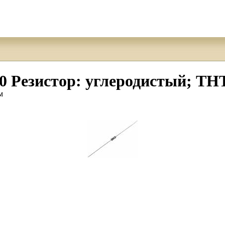
зистор: углеродистый; THT;
м