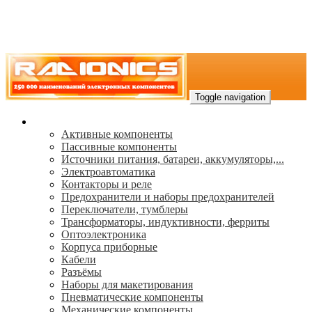
Toggle navigation
Каталог
Активные компоненты
Пассивные компоненты
Источники питания, батареи, аккумуляторы,...
Электроавтоматика
Контакторы и реле
Предохранители и наборы предохранителей
Переключатели, тумблеры
Трансформаторы, индуктивности, ферриты
Oптоэлектроника
Корпуса приборные
Кабели
Разъёмы
Наборы для макетирования
Пневматические компоненты
Механические компоненты