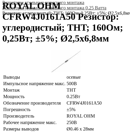
Резисторы угольные навесного монтажа
ROYAL OHM
Резисторы угольные навесного монтажа 0.25 Ватта
Резистор: углеродистый; THT; 160Ом; 0,25Вт; ±5%; Ø2,5x6,8мм
CFRW4J0161A50 Резистор:
углеродистый; THT; 160Ом;
0,25Вт; ±5%; Ø2,5x6,8мм
Выводы
осевые
Импульсное напряжение макс.
500В
Монтаж
THT
Мощность
0.25Вт
Обозначение производителя
CFRW4J0161A50
Погрешность
±5%
Производитель
ROYAL OHM
Рабочее напряжение макс.
250В
Размеры выводов
Ø0.46 x 28мм