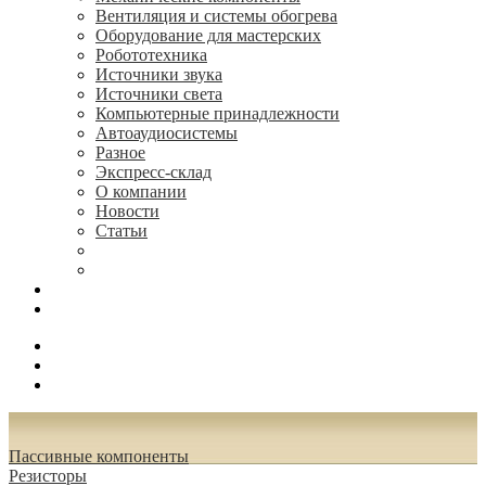
Вентиляция и системы обогрева
Оборудование для мастерских
Робототехника
Источники звука
Источники света
Компьютерные принадлежности
Автоаудиосистемы
Разное
Экспресс-склад
О компании
Новости
Статьи
(495) 544-73-50, (925) 502-42-73
radioniks.ru@mail.ru
Поиск
Вход
0.00 руб.
Пассивные компоненты
Резисторы