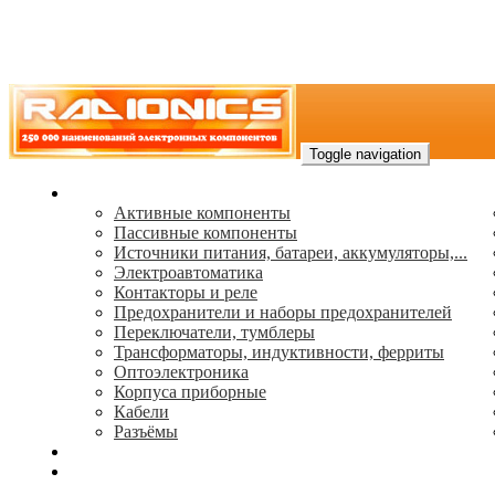
Toggle navigation
Каталог
Активные компоненты
Пассивные компоненты
Источники питания, батареи, аккумуляторы,...
Электроавтоматика
Контакторы и реле
Предохранители и наборы предохранителей
Переключатели, тумблеры
Трансформаторы, индуктивности, ферриты
Oптоэлектроника
Корпуса приборные
Кабели
Разъёмы
(495) 544-73-50, (925) 502-42-73
radioniks.ru@mail.ru