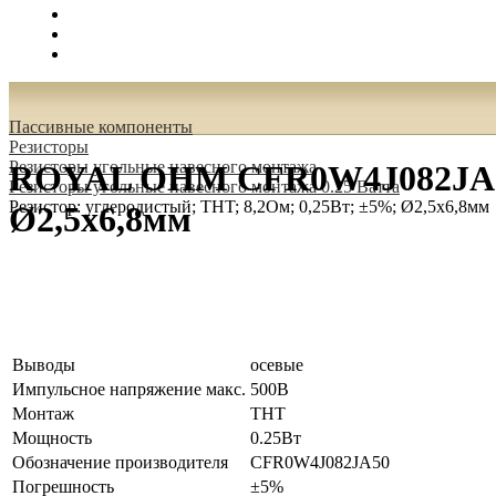
Поиск
Вход
0.00 руб.
Пассивные компоненты
Резисторы
Резисторы угольные навесного монтажа
ROYAL OHM CFR0W4J082JA50 Р
Резисторы угольные навесного монтажа 0.25 Ватта
Резистор: углеродистый; THT; 8,2Ом; 0,25Вт; ±5%; Ø2,5x6,8мм
Ø2,5x6,8мм
Выводы
осевые
Импульсное напряжение макс.
500В
Монтаж
THT
Мощность
0.25Вт
Обозначение производителя
CFR0W4J082JA50
Погрешность
±5%