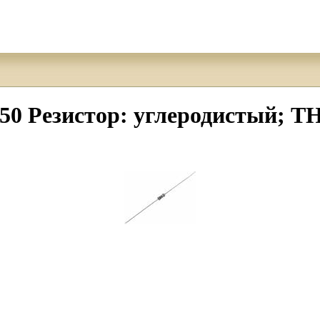
езистор: углеродистый; THT