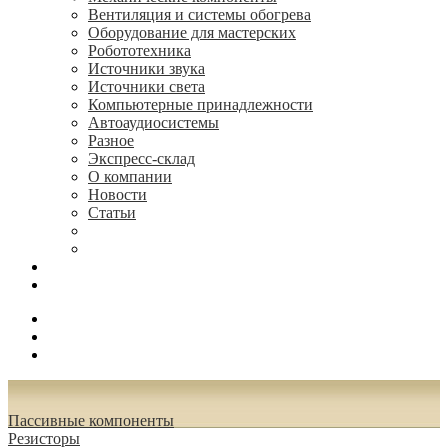
Вентиляция и системы обогрева
Оборудование для мастерских
Робототехника
Источники звука
Источники света
Компьютерные принадлежности
Автоаудиосистемы
Разное
Экспресс-склад
О компании
Новости
Статьи
(495) 544-73-50, (925) 502-42-73
radioniks.ru@mail.ru
Поиск
Вход
0.00 руб.
Пассивные компоненты
Резисторы