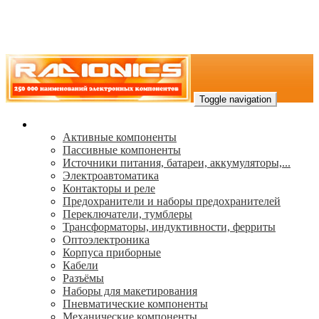
Toggle navigation
Каталог
Активные компоненты
Пассивные компоненты
Источники питания, батареи, аккумуляторы,...
Электроавтоматика
Контакторы и реле
Предохранители и наборы предохранителей
Переключатели, тумблеры
Трансформаторы, индуктивности, ферриты
Oптоэлектроника
Корпуса приборные
Кабели
Разъёмы
Наборы для макетирования
Пневматические компоненты
Механические компоненты