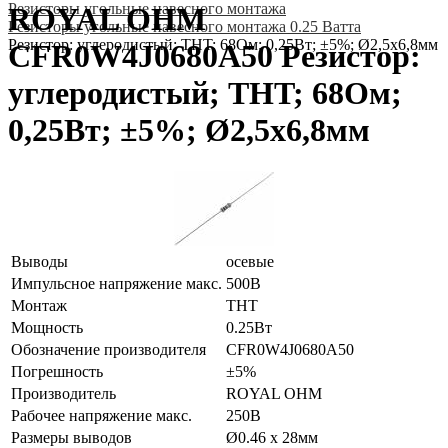
Резисторы угольные навесного монтажа
ROYAL OHM
Резисторы угольные навесного монтажа 0.25 Ватта
Резистор: углеродистый; THT; 68Ом; 0,25Вт; ±5%; Ø2,5x6,8мм
CFR0W4J0680A50 Резистор:
углеродистый; THT; 68Ом;
0,25Вт; ±5%; Ø2,5x6,8мм
Выводы
осевые
Импульсное напряжение макс.
500В
Монтаж
THT
Мощность
0.25Вт
Обозначение производителя
CFR0W4J0680A50
Погрешность
±5%
Производитель
ROYAL OHM
Рабочее напряжение макс.
250В
Размеры выводов
Ø0.46 x 28мм