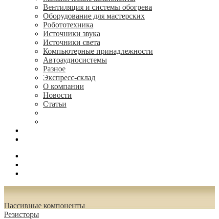
Вентиляция и системы обогрева
Оборудование для мастерских
Робототехника
Источники звука
Источники света
Компьютерные принадлежности
Автоаудиосистемы
Разное
Экспресс-склад
О компании
Новости
Статьи
(495) 544-73-50, (925) 502-42-73
radioniks.ru@mail.ru
Поиск
Вход
0.00 руб.
Пассивные компоненты
Резисторы