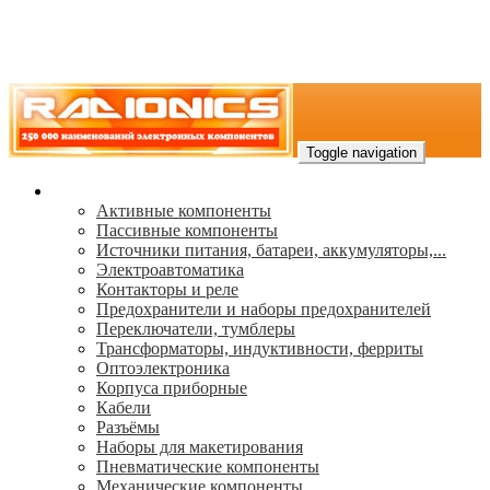
Toggle navigation
Каталог
Активные компоненты
Пассивные компоненты
Источники питания, батареи, аккумуляторы,...
Электроавтоматика
Контакторы и реле
Предохранители и наборы предохранителей
Переключатели, тумблеры
Трансформаторы, индуктивности, ферриты
Oптоэлектроника
Корпуса приборные
Кабели
Разъёмы
Наборы для макетирования
Пневматические компоненты
Механические компоненты