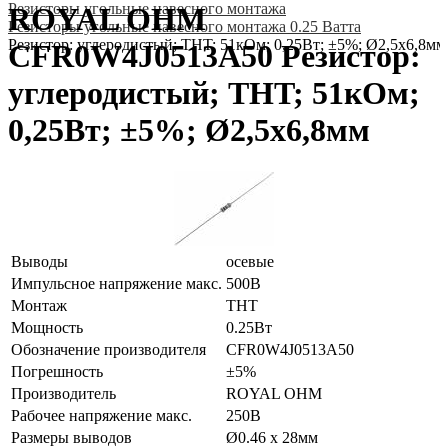
Резисторы угольные навесного монтажа
ROYAL OHM
Резисторы угольные навесного монтажа 0.25 Ватта
Резистор: углеродистый; THT; 51кОм; 0,25Вт; ±5%; Ø2,5x6,8мм
CFR0W4J0513A50 Резистор:
углеродистый; THT; 51кОм;
0,25Вт; ±5%; Ø2,5x6,8мм
Выводы
осевые
Импульсное напряжение макс.
500В
Монтаж
THT
Мощность
0.25Вт
Обозначение производителя
CFR0W4J0513A50
Погрешность
±5%
Производитель
ROYAL OHM
Рабочее напряжение макс.
250В
Размеры выводов
Ø0.46 x 28мм