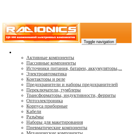
Toggle navigation
Каталог
Активные компоненты
Пассивные компоненты
Источники питания, батареи, аккумуляторы,...
Электроавтоматика
Контакторы и реле
Предохранители и наборы предохранителей
Переключатели, тумблеры
Трансформаторы, индуктивности, ферриты
Oптоэлектроника
Корпуса приборные
Кабели
Разъёмы
Наборы для макетирования
Пневматические компоненты
Механические компоненты