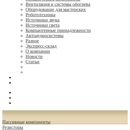
Вентиляция и системы обогрева
Оборудование для мастерских
Робототехника
Источники звука
Источники света
Компьютерные принадлежности
Автоаудиосистемы
Разное
Экспресс-склад
О компании
Новости
Статьи
(495) 544-73-50, (925) 502-42-73
radioniks.ru@mail.ru
Поиск
Вход
0.00 руб.
Пассивные компоненты
Резисторы