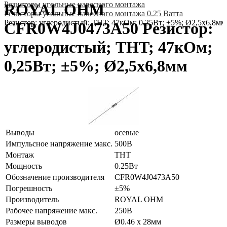
Резисторы угольные навесного монтажа
ROYAL OHM
Резисторы угольные навесного монтажа 0.25 Ватта
Резистор: углеродистый; THT; 47кОм; 0,25Вт; ±5%; Ø2,5x6,8мм
CFR0W4J0473A50 Резистор:
углеродистый; THT; 47кОм;
0,25Вт; ±5%; Ø2,5x6,8мм
Выводы
осевые
Импульсное напряжение макс.
500В
Монтаж
THT
Мощность
0.25Вт
Обозначение производителя
CFR0W4J0473A50
Погрешность
±5%
Производитель
ROYAL OHM
Рабочее напряжение макс.
250В
Размеры выводов
Ø0.46 x 28мм