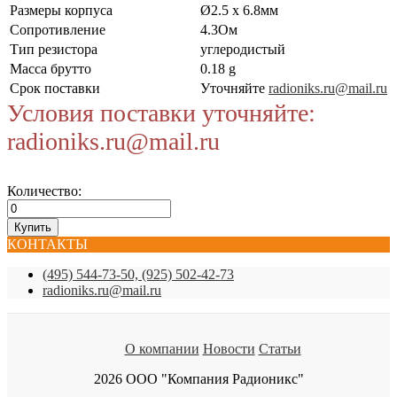
Размеры корпуса
Ø2.5 x 6.8мм
Сопротивление
4.3Ом
Тип резистора
углеродистый
Масса брутто
0.18 g
Срок поставки
Уточняйте
radioniks.ru@mail.ru
Условия поставки уточняйте:
radioniks.ru@mail.ru
Количество:
КОНТАКТЫ
(495) 544-73-50, (925) 502-42-73
radioniks.ru@mail.ru
О компании
Новости
Статьи
2026 ООО "Компания Радионикс"