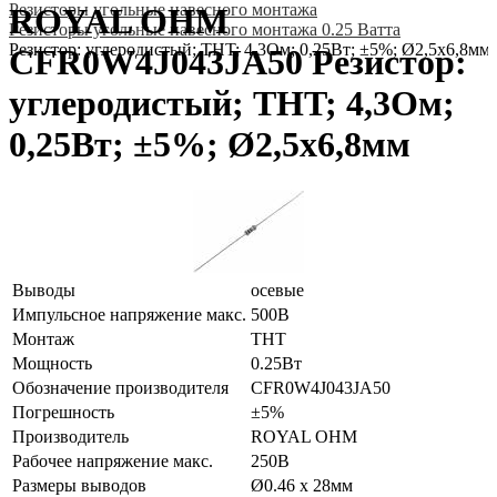
Резисторы угольные навесного монтажа
ROYAL OHM
Резисторы угольные навесного монтажа 0.25 Ватта
Резистор: углеродистый; THT; 4,3Ом; 0,25Вт; ±5%; Ø2,5x6,8мм
CFR0W4J043JA50 Резистор:
углеродистый; THT; 4,3Ом;
0,25Вт; ±5%; Ø2,5x6,8мм
Выводы
осевые
Импульсное напряжение макс.
500В
Монтаж
THT
Мощность
0.25Вт
Обозначение производителя
CFR0W4J043JA50
Погрешность
±5%
Производитель
ROYAL OHM
Рабочее напряжение макс.
250В
Размеры выводов
Ø0.46 x 28мм