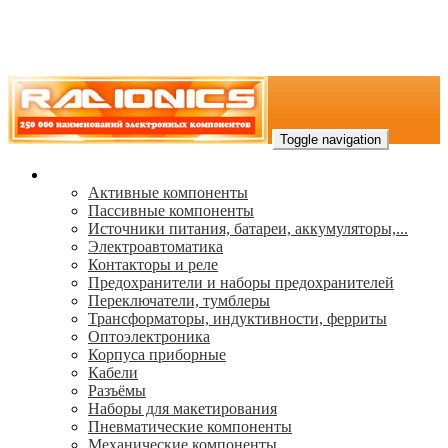
Toggle navigation
Каталог
Активные компоненты
Пассивные компоненты
Источники питания, батареи, аккумуляторы,...
Электроавтоматика
Контакторы и реле
Предохранители и наборы предохранителей
Переключатели, тумблеры
Трансформаторы, индуктивности, ферриты
Oптоэлектроника
Корпуса приборные
Кабели
Разъёмы
Наборы для макетирования
Пневматические компоненты
Механические компоненты