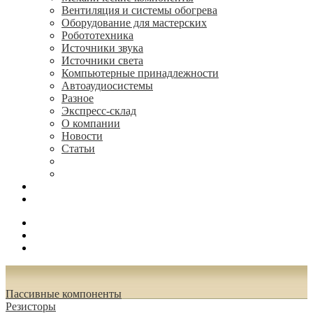
Вентиляция и системы обогрева
Оборудование для мастерских
Робототехника
Источники звука
Источники света
Компьютерные принадлежности
Автоаудиосистемы
Разное
Экспресс-склад
О компании
Новости
Статьи
(495) 544-73-50, (925) 502-42-73
radioniks.ru@mail.ru
Поиск
Вход
0.00 руб.
Пассивные компоненты
Резисторы