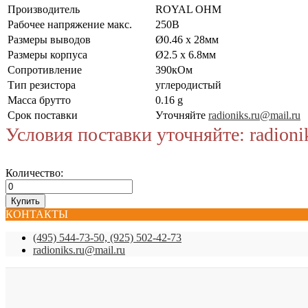
Производитель
ROYAL OHM
Рабочее напряжение макс.
250В
Размеры выводов
Ø0.46 x 28мм
Размеры корпуса
Ø2.5 x 6.8мм
Сопротивление
390кОм
Тип резистора
углеродистый
Масса брутто
0.16 g
Срок поставки
Уточняйте
radioniks.ru@mail.ru
Условия поставки уточняйте: radioni
Количество:
КОНТАКТЫ
(495) 544-73-50, (925) 502-42-73
radioniks.ru@mail.ru