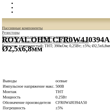
Поиск
Вход
0.00 руб.
Пассивные компоненты
Резисторы
Резисторы угольные навесного монтажа
ROYAL OHM CFR0W4J0394A50 Р
Резисторы угольные навесного монтажа 0.25 Ватта
Резистор: углеродистый; THT; 390кОм; 0,25Вт; ±5%; Ø2,5x6,8м
Ø2,5x6,8мм
Выводы
осевые
Импульсное напряжение макс.
500В
Монтаж
THT
Мощность
0.25Вт
Обозначение производителя
CFR0W4J0394A50
Погрешность
±5%