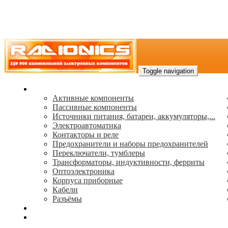
Toggle navigation
Каталог
Активные компоненты
Пассивные компоненты
Источники питания, батареи, аккумуляторы,...
Электроавтоматика
Контакторы и реле
Предохранители и наборы предохранителей
Переключатели, тумблеры
Трансформаторы, индуктивности, ферриты
Oптоэлектроника
Корпуса приборные
Кабели
Разъёмы
(495) 544-73-50, (925) 502-42-73
radioniks.ru@mail.ru