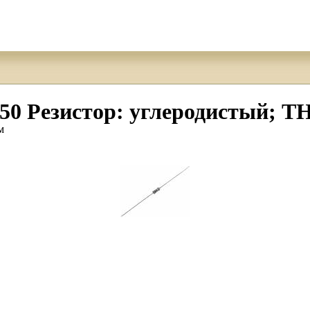
езистор: углеродистый; THT
м