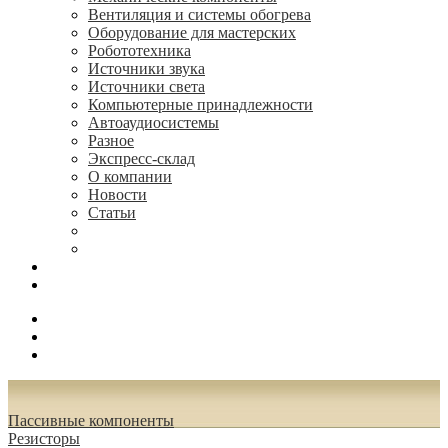
Вентиляция и системы обогрева
Оборудование для мастерских
Робототехника
Источники звука
Источники света
Компьютерные принадлежности
Автоаудиосистемы
Разное
Экспресс-склад
О компании
Новости
Статьи
(495) 544-73-50, (925) 502-42-73
radioniks.ru@mail.ru
Поиск
Вход
0.00 руб.
Пассивные компоненты
Резисторы