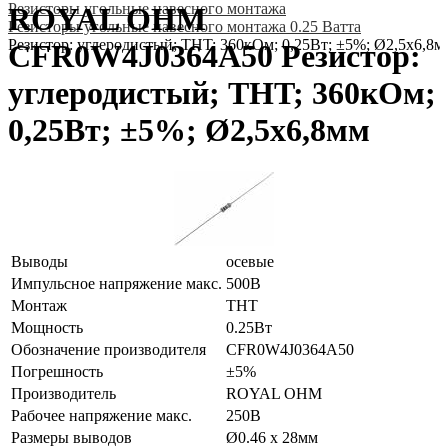
Резисторы угольные навесного монтажа
ROYAL OHM
Резисторы угольные навесного монтажа 0.25 Ватта
Резистор: углеродистый; THT; 360кОм; 0,25Вт; ±5%; Ø2,5x6,8м
CFR0W4J0364A50 Резистор:
углеродистый; THT; 360кОм;
0,25Вт; ±5%; Ø2,5x6,8мм
Выводы
осевые
Импульсное напряжение макс.
500В
Монтаж
THT
Мощность
0.25Вт
Обозначение производителя
CFR0W4J0364A50
Погрешность
±5%
Производитель
ROYAL OHM
Рабочее напряжение макс.
250В
Размеры выводов
Ø0.46 x 28мм