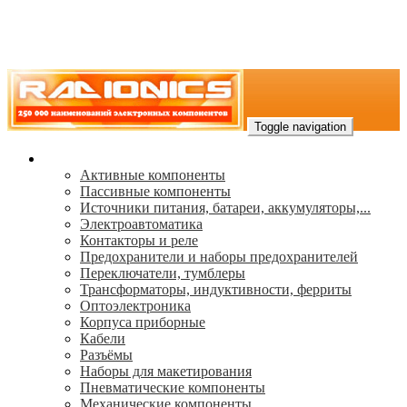
Toggle navigation
Каталог
Активные компоненты
Пассивные компоненты
Источники питания, батареи, аккумуляторы,...
Электроавтоматика
Контакторы и реле
Предохранители и наборы предохранителей
Переключатели, тумблеры
Трансформаторы, индуктивности, ферриты
Oптоэлектроника
Корпуса приборные
Кабели
Разъёмы
Наборы для макетирования
Пневматические компоненты
Механические компоненты