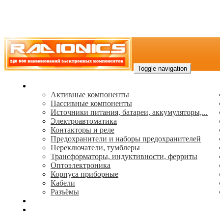
Toggle navigation
Каталог
Активные компоненты
Пассивные компоненты
Источники питания, батареи, аккумуляторы,...
Электроавтоматика
Контакторы и реле
Предохранители и наборы предохранителей
Переключатели, тумблеры
Трансформаторы, индуктивности, ферриты
Oптоэлектроника
Корпуса приборные
Кабели
Разъёмы
(495) 544-73-50, (925) 502-42-73
radioniks.ru@mail.ru