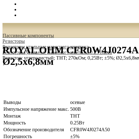
Поиск
Вход
0.00 руб.
Пассивные компоненты
Резисторы
Резисторы угольные навесного монтажа
ROYAL OHM CFR0W4J0274A50 Р
Резисторы угольные навесного монтажа 0.25 Ватта
Резистор: углеродистый; THT; 270кОм; 0,25Вт; ±5%; Ø2,5x6,8м
Ø2,5x6,8мм
Выводы
осевые
Импульсное напряжение макс.
500В
Монтаж
THT
Мощность
0.25Вт
Обозначение производителя
CFR0W4J0274A50
Погрешность
±5%