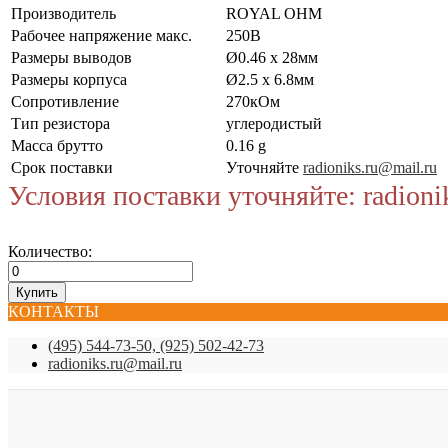
Производитель
ROYAL OHM
Рабочее напряжение макс.
250В
Размеры выводов
Ø0.46 x 28мм
Размеры корпуса
Ø2.5 x 6.8мм
Сопротивление
270кОм
Тип резистора
углеродистый
Масса брутто
0.16 g
Срок поставки
Уточняйте
radioniks.ru@mail.ru
Условия поставки уточняйте: radioni
Количество:
КОНТАКТЫ
(495) 544-73-50, (925) 502-42-73
radioniks.ru@mail.ru