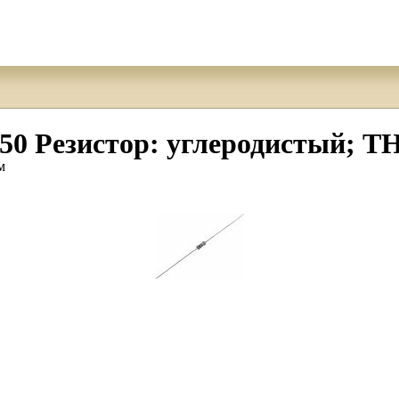
езистор: углеродистый; THT
м