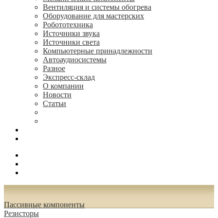
Вентиляция и системы обогрева
Оборудование для мастерских
Робототехника
Источники звука
Источники света
Компьютерные принадлежности
Автоаудиосистемы
Разное
Экспресс-склад
О компании
Новости
Статьи
(495) 544-73-50, (925) 502-42-73
radioniks.ru@mail.ru
Поиск
Вход
0.00 руб.
Пассивные компоненты
Резисторы