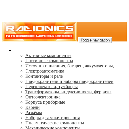
Toggle navigation
Каталог
Активные компоненты
Пассивные компоненты
Источники питания, батареи, аккумуляторы,...
Электроавтоматика
Контакторы и реле
Предохранители и наборы предохранителей
Переключатели, тумблеры
Трансформаторы, индуктивности, ферриты
Oптоэлектроника
Корпуса приборные
Кабели
Разъёмы
Наборы для макетирования
Пневматические компоненты
Механические компоненты