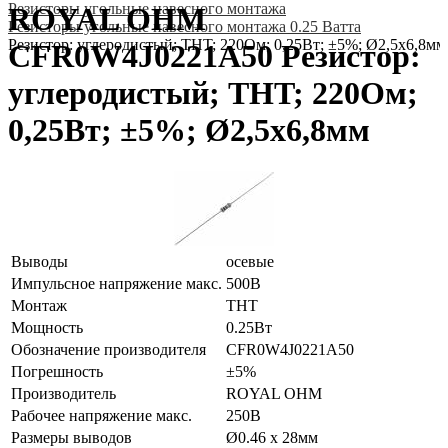
Резисторы угольные навесного монтажа
ROYAL OHM
Резисторы угольные навесного монтажа 0.25 Ватта
Резистор: углеродистый; THT; 220Ом; 0,25Вт; ±5%; Ø2,5x6,8мм
CFR0W4J0221A50 Резистор:
углеродистый; THT; 220Ом;
0,25Вт; ±5%; Ø2,5x6,8мм
Выводы
осевые
Импульсное напряжение макс.
500В
Монтаж
THT
Мощность
0.25Вт
Обозначение производителя
CFR0W4J0221A50
Погрешность
±5%
Производитель
ROYAL OHM
Рабочее напряжение макс.
250В
Размеры выводов
Ø0.46 x 28мм