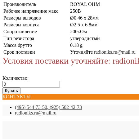
Производитель
ROYAL OHM
Рабочее напряжение макс.
250В
Размеры выводов
Ø0.46 x 28мм
Размеры корпуса
Ø2.5 x 6.8мм
Сопротивление
200кОм
Тип резистора
углеродистый
Масса брутто
0.18 g
Срок поставки
Уточняйте
radioniks.ru@mail.ru
Условия поставки уточняйте: radioni
Количество:
КОНТАКТЫ
(495) 544-73-50, (925) 502-42-73
radioniks.ru@mail.ru