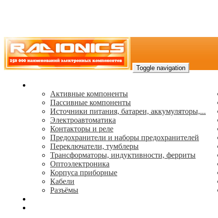
Toggle navigation
Каталог
Активные компоненты
Пассивные компоненты
Источники питания, батареи, аккумуляторы,...
Электроавтоматика
Контакторы и реле
Предохранители и наборы предохранителей
Переключатели, тумблеры
Трансформаторы, индуктивности, ферриты
Oптоэлектроника
Корпуса приборные
Кабели
Разъёмы
(495) 544-73-50, (925) 502-42-73
radioniks.ru@mail.ru