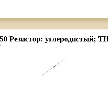
езистор: углеродистый; THT
м