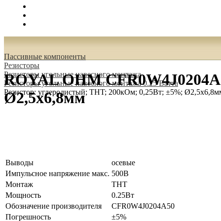
Поиск
Вход
0.00 руб.
Пассивные компоненты
Резисторы
Резисторы угольные навесного монтажа
ROYAL OHM CFR0W4J0204A50 Р
Резисторы угольные навесного монтажа 0.25 Ватта
Резистор: углеродистый; THT; 200кОм; 0,25Вт; ±5%; Ø2,5x6,8м
Ø2,5x6,8мм
Выводы
осевые
Импульсное напряжение макс.
500В
Монтаж
THT
Мощность
0.25Вт
Обозначение производителя
CFR0W4J0204A50
Погрешность
±5%