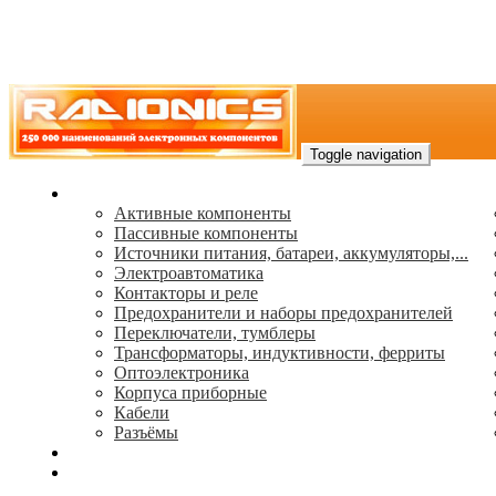
Toggle navigation
Каталог
Активные компоненты
Пассивные компоненты
Источники питания, батареи, аккумуляторы,...
Электроавтоматика
Контакторы и реле
Предохранители и наборы предохранителей
Переключатели, тумблеры
Трансформаторы, индуктивности, ферриты
Oптоэлектроника
Корпуса приборные
Кабели
Разъёмы
(495) 544-73-50, (925) 502-42-73
radioniks.ru@mail.ru