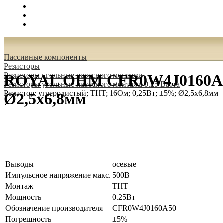
Поиск
Вход
0.00 руб.
Пассивные компоненты
Резисторы
Резисторы угольные навесного монтажа
ROYAL OHM CFR0W4J0160A50 Р
Резисторы угольные навесного монтажа 0.25 Ватта
Резистор: углеродистый; THT; 16Ом; 0,25Вт; ±5%; Ø2,5x6,8мм
Ø2,5x6,8мм
Выводы
осевые
Импульсное напряжение макс.
500В
Монтаж
THT
Мощность
0.25Вт
Обозначение производителя
CFR0W4J0160A50
Погрешность
±5%