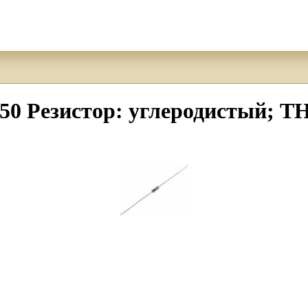
езистор: углеродистый; THT