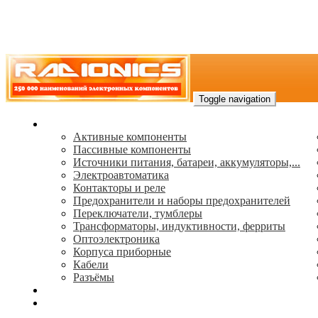
Toggle navigation
Каталог
Активные компоненты
Пассивные компоненты
Источники питания, батареи, аккумуляторы,...
Электроавтоматика
Контакторы и реле
Предохранители и наборы предохранителей
Переключатели, тумблеры
Трансформаторы, индуктивности, ферриты
Oптоэлектроника
Корпуса приборные
Кабели
Разъёмы
(495) 544-73-50, (925) 502-42-73
radioniks.ru@mail.ru