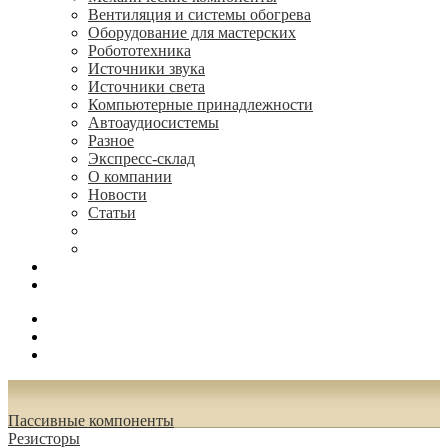
Вентиляция и системы обогрева
Оборудование для мастерских
Робототехника
Источники звука
Источники света
Компьютерные принадлежности
Автоаудиосистемы
Разное
Экспресс-склад
О компании
Новости
Статьи
(495) 544-73-50, (925) 502-42-73
radioniks.ru@mail.ru
Поиск
Вход
0.00 руб.
Пассивные компоненты
Резисторы