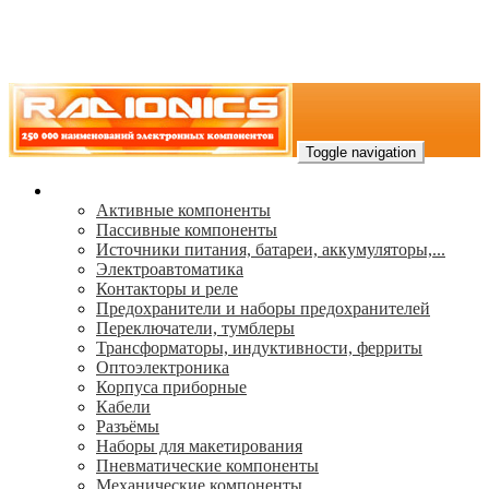
Toggle navigation
Каталог
Активные компоненты
Пассивные компоненты
Источники питания, батареи, аккумуляторы,...
Электроавтоматика
Контакторы и реле
Предохранители и наборы предохранителей
Переключатели, тумблеры
Трансформаторы, индуктивности, ферриты
Oптоэлектроника
Корпуса приборные
Кабели
Разъёмы
Наборы для макетирования
Пневматические компоненты
Механические компоненты