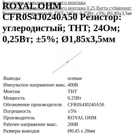
Резисторы угольные навесного монтажа
ROYAL OHM
Резисторы угольные навесного монтажа 0.25 Ватта субминиат
Резистор: углеродистый; THT; 24Ом; 0,25Вт; ±5%; Ø1,85x3,5мм
CFR0S4J0240A50 Резистор:
углеродистый; THT; 24Ом;
0,25Вт; ±5%; Ø1,85x3,5мм
Выводы
осевые
Импульсное напряжение макс.
400В
Монтаж
THT
Мощность
0.25Вт
Обозначение производителя
CFR0S4J0240A50
Погрешность
±5%
Производитель
ROYAL OHM
Рабочее напряжение макс.
200В
Размеры выводов
Ø0.45 x 28мм