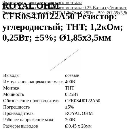
Резисторы угольные навесного монтажа
ROYAL OHM
Резисторы угольные навесного монтажа 0.25 Ватта субминиат
Резистор: углеродистый; THT; 1,2кОм; 0,25Вт; ±5%; Ø1,85x3,5
CFR0S4J0122A50 Резистор:
углеродистый; THT; 1,2кОм;
0,25Вт; ±5%; Ø1,85x3,5мм
Выводы
осевые
Импульсное напряжение макс.
400В
Монтаж
THT
Мощность
0.25Вт
Обозначение производителя
CFR0S4J0122A50
Погрешность
±5%
Производитель
ROYAL OHM
Рабочее напряжение макс.
200В
Размеры выводов
Ø0.45 x 28мм