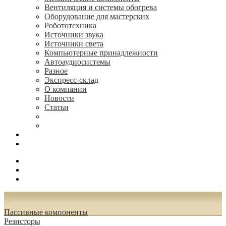
Вентиляция и системы обогрева
Оборудование для мастерских
Робототехника
Источники звука
Источники света
Компьютерные принадлежности
Автоаудиосистемы
Разное
Экспресс-склад
О компании
Новости
Статьи
(495) 544-73-50, (925) 502-42-73
radioniks.ru@mail.ru
Поиск
Вход
0.00 руб.
Пассивные компоненты
Резисторы