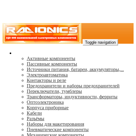
Toggle navigation
Каталог
Активные компоненты
Пассивные компоненты
Источники питания, батареи, аккумуляторы,...
Электроавтоматика
Контакторы и реле
Предохранители и наборы предохранителей
Переключатели, тумблеры
Трансформаторы, индуктивности, ферриты
Oптоэлектроника
Корпуса приборные
Кабели
Разъёмы
Наборы для макетирования
Пневматические компоненты
Механические компоненты