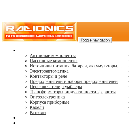
Toggle navigation
Каталог
Активные компоненты
Пассивные компоненты
Источники питания, батареи, аккумуляторы,...
Электроавтоматика
Контакторы и реле
Предохранители и наборы предохранителей
Переключатели, тумблеры
Трансформаторы, индуктивности, ферриты
Oптоэлектроника
Корпуса приборные
Кабели
Разъёмы
(495) 544-73-50, (925) 502-42-73
radioniks.ru@mail.ru