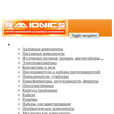
Toggle navigation
Каталог
Активные компоненты
Пассивные компоненты
Источники питания, батареи, аккумуляторы,...
Электроавтоматика
Контакторы и реле
Предохранители и наборы предохранителей
Переключатели, тумблеры
Трансформаторы, индуктивности, ферриты
Oптоэлектроника
Корпуса приборные
Кабели
Разъёмы
Наборы для макетирования
Пневматические компоненты
Механические компоненты