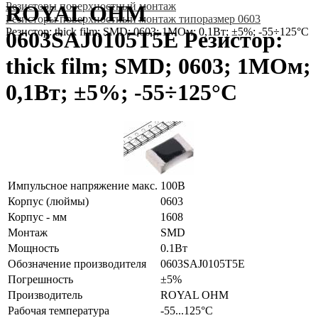
Резисторы поверхностный монтаж
ROYAL OHM
Резисторы поверхностный монтаж типоразмер 0603
Резистор: thick film; SMD; 0603; 1МОм; 0,1Вт; ±5%; -55÷125°C
0603SAJ0105T5E Резистор:
thick film; SMD; 0603; 1МОм;
0,1Вт; ±5%; -55÷125°C
Импульсное напряжение макс.
100В
Корпус (люймы)
0603
Корпус - мм
1608
Монтаж
SMD
Мощность
0.1Вт
Обозначение производителя
0603SAJ0105T5E
Погрешность
±5%
Производитель
ROYAL OHM
Рабочая температура
-55...125°C