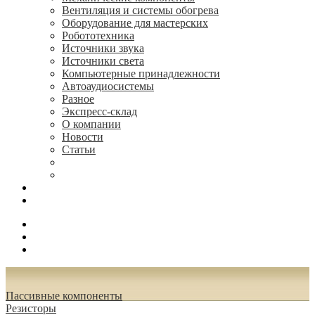
Вентиляция и системы обогрева
Оборудование для мастерских
Робототехника
Источники звука
Источники света
Компьютерные принадлежности
Автоаудиосистемы
Разное
Экспресс-склад
О компании
Новости
Статьи
(495) 544-73-50, (925) 502-42-73
radioniks.ru@mail.ru
Поиск
Вход
0.00 руб.
Пассивные компоненты
Резисторы