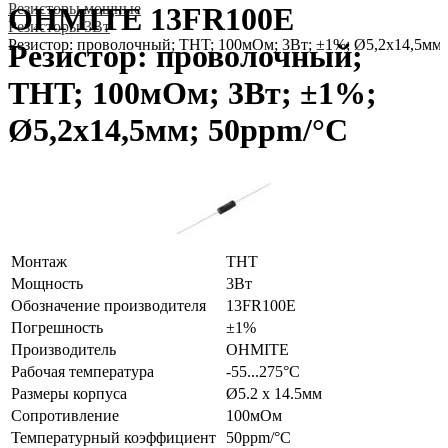
Резисторы мощные
OHMITE 13FR100E
Резисторы 3Вт
Резистор: проволочный; THT; 100мОм; 3Вт; ±1%; Ø5,2x14,5мм;
Резистор: проволочный;
THT; 100мОм; 3Вт; ±1%;
Ø5,2x14,5мм; 50ppm/°C
Монтаж
THT
Мощность
3Вт
Обозначение производителя
13FR100E
Погрешность
±1%
Производитель
OHMITE
Рабочая температура
-55...275°C
Размеры корпуса
Ø5.2 x 14.5мм
Сопротивление
100мОм
Температурный коэффициент
50ppm/°C