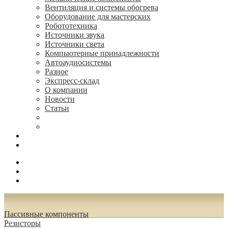
Вентиляция и системы обогрева
Оборудование для мастерских
Робототехника
Источники звука
Источники света
Компьютерные принадлежности
Автоаудиосистемы
Разное
Экспресс-склад
О компании
Новости
Статьи
(495) 544-73-50, (925) 502-42-73
radioniks.ru@mail.ru
Поиск
Вход
0.00 руб.
Пассивные компоненты
Резисторы