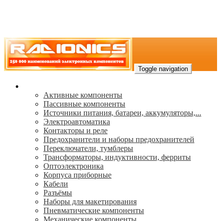
Toggle navigation
Каталог
Активные компоненты
Пассивные компоненты
Источники питания, батареи, аккумуляторы,...
Электроавтоматика
Контакторы и реле
Предохранители и наборы предохранителей
Переключатели, тумблеры
Трансформаторы, индуктивности, ферриты
Oптоэлектроника
Корпуса приборные
Кабели
Разъёмы
Наборы для макетирования
Пневматические компоненты
Механические компоненты