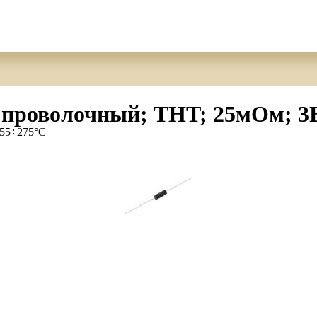
проволочный; THT; 25мОм; 3В
-55÷275°C