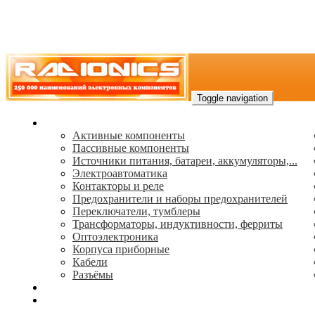
Toggle navigation
Каталог
Активные компоненты
Пассивные компоненты
Источники питания, батареи, аккумуляторы,...
Электроавтоматика
Контакторы и реле
Предохранители и наборы предохранителей
Переключатели, тумблеры
Трансформаторы, индуктивности, ферриты
Oптоэлектроника
Корпуса приборные
Кабели
Разъёмы
(495) 544-73-50, (925) 502-42-73
radioniks.ru@mail.ru