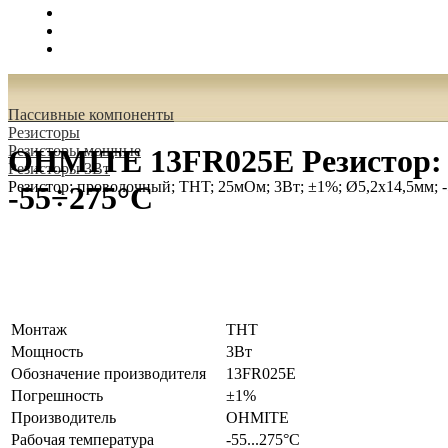
Поиск
Вход
0.00 руб.
Пассивные компоненты
Резисторы
Резисторы мощные
OHMITE 13FR025E Резистор: 
Резисторы 3Вт
Резистор: проволочный; THT; 25мОм; 3Вт; ±1%; Ø5,2x14,5мм; 
-55÷275°C
Монтаж
THT
Мощность
3Вт
Обозначение производителя
13FR025E
Погрешность
±1%
Производитель
OHMITE
Рабочая температура
-55...275°C