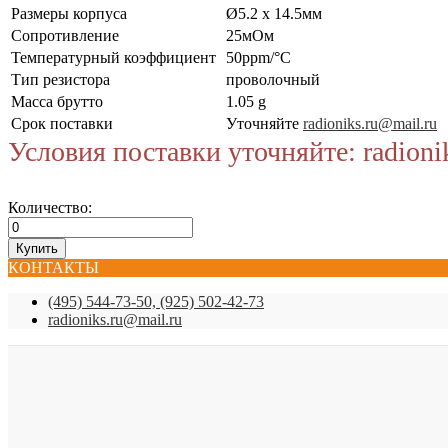
Размеры корпуса
Ø5.2 x 14.5мм
Сопротивление
25мОм
Температурный коэффициент
50ppm/°C
Тип резистора
проволочный
Масса брутто
1.05 g
Срок поставки
Уточняйте
radioniks.ru@mail.ru
Условия поставки уточняйте: radioni
Количество:
КОНТАКТЫ
(495) 544-73-50, (925) 502-42-73
radioniks.ru@mail.ru