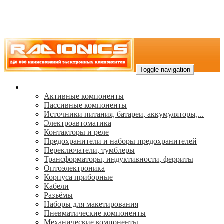
Toggle navigation
Каталог
Активные компоненты
Пассивные компоненты
Источники питания, батареи, аккумуляторы,...
Электроавтоматика
Контакторы и реле
Предохранители и наборы предохранителей
Переключатели, тумблеры
Трансформаторы, индуктивности, ферриты
Oптоэлектроника
Корпуса приборные
Кабели
Разъёмы
Наборы для макетирования
Пневматические компоненты
Механические компоненты