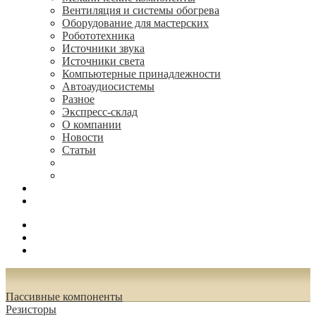
Вентиляция и системы обогрева
Оборудование для мастерских
Робототехника
Источники звука
Источники света
Компьютерные принадлежности
Автоаудиосистемы
Разное
Экспресс-склад
О компании
Новости
Статьи
(495) 544-73-50, (925) 502-42-73
radioniks.ru@mail.ru
Поиск
Вход
0.00 руб.
Пассивные компоненты
Резисторы