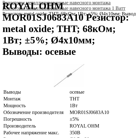
Резисторы металлизированные навесного монтажа
ROYAL OHM
Резисторы металлизированные навесного монтажа 1 Ватт
Резистор: metal oxide; THT; 68кОм; 1Вт; ±5%; Ø4x10мм; Вывод
MOR01SJ0683A10 Резистор:
metal oxide; THT; 68кОм;
1Вт; ±5%; Ø4x10мм;
Выводы: осевые
Выводы
осевые
Монтаж
THT
Мощность
1Вт
Обозначение производителя
MOR01SJ0683A10
Погрешность
±5%
Производитель
ROYAL OHM
Рабочее напряжение макс.
350В