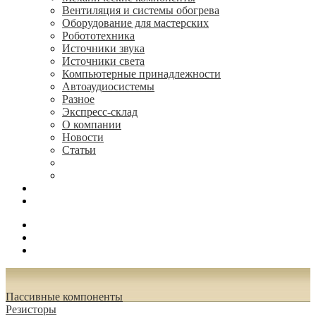
Вентиляция и системы обогрева
Оборудование для мастерских
Робототехника
Источники звука
Источники света
Компьютерные принадлежности
Автоаудиосистемы
Разное
Экспресс-склад
О компании
Новости
Статьи
(495) 544-73-50, (925) 502-42-73
radioniks.ru@mail.ru
Поиск
Вход
0.00 руб.
Пассивные компоненты
Резисторы