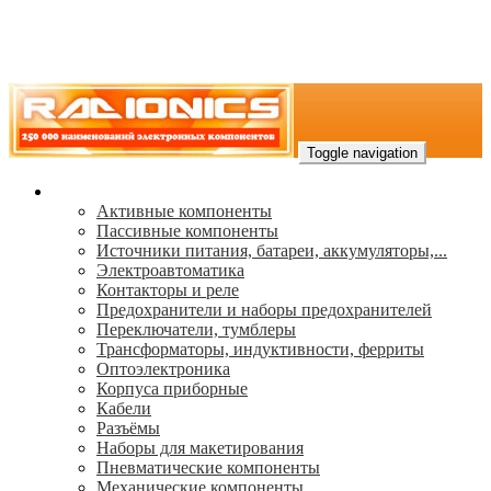
Toggle navigation
Каталог
Активные компоненты
Пассивные компоненты
Источники питания, батареи, аккумуляторы,...
Электроавтоматика
Контакторы и реле
Предохранители и наборы предохранителей
Переключатели, тумблеры
Трансформаторы, индуктивности, ферриты
Oптоэлектроника
Корпуса приборные
Кабели
Разъёмы
Наборы для макетирования
Пневматические компоненты
Механические компоненты