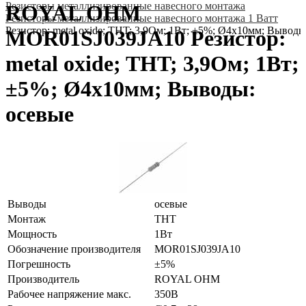
Резисторы металлизированные навесного монтажа
ROYAL OHM
Резисторы металлизированные навесного монтажа 1 Ватт
Резистор: metal oxide; THT; 3,9Ом; 1Вт; ±5%; Ø4x10мм; Выводы
MOR01SJ039JA10 Резистор:
metal oxide; THT; 3,9Ом; 1Вт;
±5%; Ø4x10мм; Выводы:
осевые
Выводы
осевые
Монтаж
THT
Мощность
1Вт
Обозначение производителя
MOR01SJ039JA10
Погрешность
±5%
Производитель
ROYAL OHM
Рабочее напряжение макс.
350В