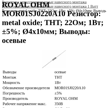
Резисторы металлизированные навесного монтажа
ROYAL OHM
Резисторы металлизированные навесного монтажа 1 Ватт
Резистор: metal oxide; THT; 22Ом; 1Вт; ±5%; Ø4x10мм; Выводы
MOR01SJ0220A10 Резистор:
metal oxide; THT; 22Ом; 1Вт;
±5%; Ø4x10мм; Выводы:
осевые
Выводы
осевые
Монтаж
THT
Мощность
1Вт
Обозначение производителя
MOR01SJ0220A10
Погрешность
±5%
Производитель
ROYAL OHM
Рабочее напряжение макс.
350В