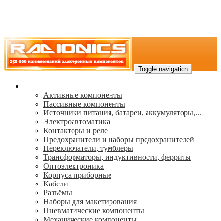
Toggle navigation
Каталог
Активные компоненты
Пассивные компоненты
Источники питания, батареи, аккумуляторы,...
Электроавтоматика
Контакторы и реле
Предохранители и наборы предохранителей
Переключатели, тумблеры
Трансформаторы, индуктивности, ферриты
Oптоэлектроника
Корпуса приборные
Кабели
Разъёмы
Наборы для макетирования
Пневматические компоненты
Механические компоненты