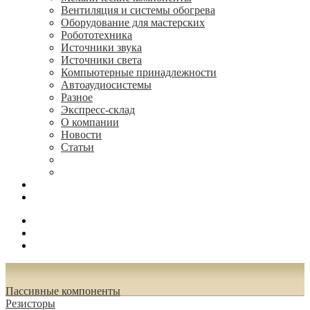
Вентиляция и системы обогрева
Оборудование для мастерских
Робототехника
Источники звука
Источники света
Компьютерные принадлежности
Автоаудиосистемы
Разное
Экспресс-склад
О компании
Новости
Статьи
(495) 544-73-50, (925) 502-42-73
radioniks.ru@mail.ru
Поиск
Вход
0.00 руб.
Пассивные компоненты
Резисторы