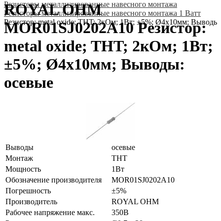
Резисторы металлизированные навесного монтажа
ROYAL OHM
Резисторы металлизированные навесного монтажа 1 Ватт
Резистор: metal oxide; THT; 2кОм; 1Вт; ±5%; Ø4x10мм; Выводы
MOR01SJ0202A10 Резистор:
metal oxide; THT; 2кОм; 1Вт;
±5%; Ø4x10мм; Выводы:
осевые
Выводы
осевые
Монтаж
THT
Мощность
1Вт
Обозначение производителя
MOR01SJ0202A10
Погрешность
±5%
Производитель
ROYAL OHM
Рабочее напряжение макс.
350В