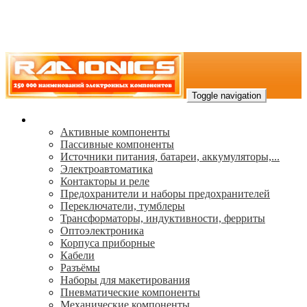
Toggle navigation
Каталог
Активные компоненты
Пассивные компоненты
Источники питания, батареи, аккумуляторы,...
Электроавтоматика
Контакторы и реле
Предохранители и наборы предохранителей
Переключатели, тумблеры
Трансформаторы, индуктивности, ферриты
Oптоэлектроника
Корпуса приборные
Кабели
Разъёмы
Наборы для макетирования
Пневматические компоненты
Механические компоненты