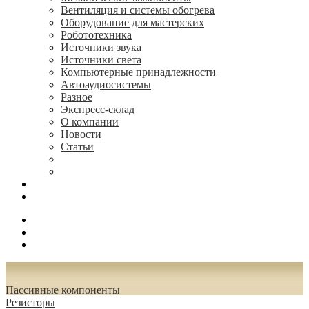
Вентиляция и системы обогрева
Оборудование для мастерских
Робототехника
Источники звука
Источники света
Компьютерные принадлежности
Автоаудиосистемы
Разное
Экспресс-склад
О компании
Новости
Статьи
(495) 544-73-50, (925) 502-42-73
radioniks.ru@mail.ru
Поиск
Вход
0.00 руб.
Пассивные компоненты
Резисторы