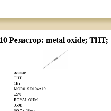
езистор: metal oxide; THT;
осевые
THT
1Вт
MOR01SJ0104A10
±5%
ROYAL OHM
350В
Ø0.7 x 28мм