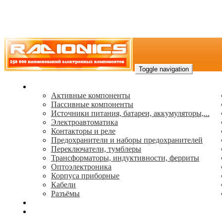
Toggle navigation
Каталог
Активные компоненты
Пассивные компоненты
Источники питания, батареи, аккумуляторы,...
Электроавтоматика
Контакторы и реле
Предохранители и наборы предохранителей
Переключатели, тумблеры
Трансформаторы, индуктивности, ферриты
Oптоэлектроника
Корпуса приборные
Кабели
Разъёмы
(495) 544-73-50, (925) 502-42-73
radioniks.ru@mail.ru