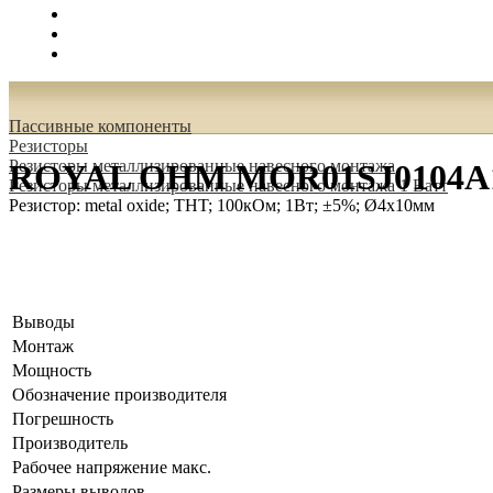
Поиск
Вход
0.00 руб.
Пассивные компоненты
Резисторы
Резисторы металлизированные навесного монтажа
ROYAL OHM MOR01SJ0104A10 Р
Резисторы металлизированные навесного монтажа 1 Ватт
Резистор: metal oxide; THT; 100кОм; 1Вт; ±5%; Ø4x10мм
Выводы
Монтаж
Мощность
Обозначение производителя
Погрешность
Производитель
Рабочее напряжение макс.
Размеры выводов