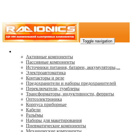
Toggle navigation
Каталог
Активные компоненты
Пассивные компоненты
Источники питания, батареи, аккумуляторы,...
Электроавтоматика
Контакторы и реле
Предохранители и наборы предохранителей
Переключатели, тумблеры
Трансформаторы, индуктивности, ферриты
Oптоэлектроника
Корпуса приборные
Кабели
Разъёмы
Наборы для макетирования
Пневматические компоненты
Механические компоненты