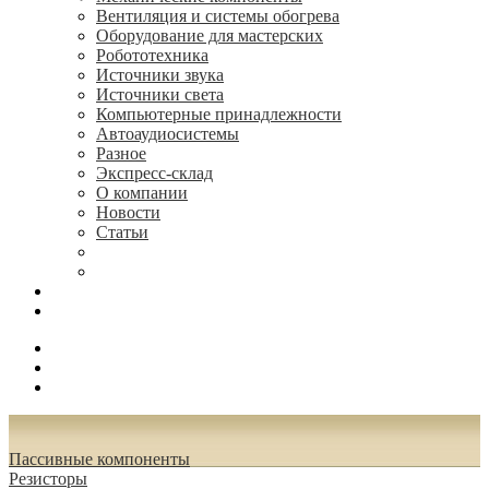
Вентиляция и системы обогрева
Оборудование для мастерских
Робототехника
Источники звука
Источники света
Компьютерные принадлежности
Автоаудиосистемы
Разное
Экспресс-склад
О компании
Новости
Статьи
(495) 544-73-50, (925) 502-42-73
radioniks.ru@mail.ru
Поиск
Вход
0.00 руб.
Пассивные компоненты
Резисторы