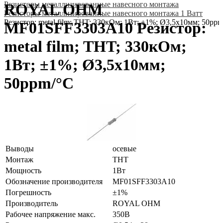
Резисторы металлизированные навесного монтажа
ROYAL OHM
Резисторы металлизированные навесного монтажа 1 Ватт
Резистор: metal film; THT; 330кОм; 1Вт; ±1%; Ø3,5x10мм; 50pp
MF01SFF3303A10 Резистор:
metal film; THT; 330кОм;
1Вт; ±1%; Ø3,5x10мм;
50ppm/°C
Выводы
осевые
Монтаж
THT
Мощность
1Вт
Обозначение производителя
MF01SFF3303A10
Погрешность
±1%
Производитель
ROYAL OHM
Рабочее напряжение макс.
350В