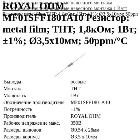
Резисторы металлизированные навесного монтажа
ROYAL OHM
Резисторы металлизированные навесного монтажа 1 Ватт
Резистор: metal film; THT; 1,8кОм; 1Вт; ±1%; Ø3,5x10мм; 50ppm
MF01SFF1801A10 Резистор:
metal film; THT; 1,8кОм; 1Вт;
±1%; Ø3,5x10мм; 50ppm/°C
Выводы
осевые
Монтаж
THT
Мощность
1Вт
Обозначение производителя
MF01SFF1801A10
Погрешность
±1%
Производитель
ROYAL OHM
Рабочее напряжение макс.
350В
Размеры выводов
Ø0.54 x 28мм
Размеры корпуса
Ø3.5 x 10мм