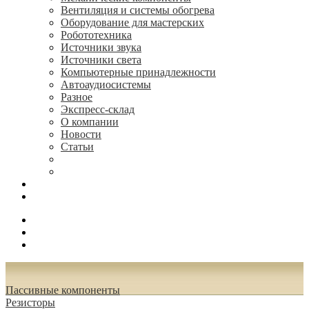
Вентиляция и системы обогрева
Оборудование для мастерских
Робототехника
Источники звука
Источники света
Компьютерные принадлежности
Автоаудиосистемы
Разное
Экспресс-склад
О компании
Новости
Статьи
(495) 544-73-50, (925) 502-42-73
radioniks.ru@mail.ru
Поиск
Вход
0.00 руб.
Пассивные компоненты
Резисторы