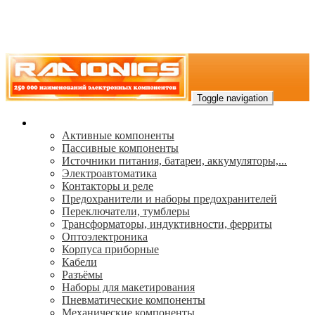
Toggle navigation
Каталог
Активные компоненты
Пассивные компоненты
Источники питания, батареи, аккумуляторы,...
Электроавтоматика
Контакторы и реле
Предохранители и наборы предохранителей
Переключатели, тумблеры
Трансформаторы, индуктивности, ферриты
Oптоэлектроника
Корпуса приборные
Кабели
Разъёмы
Наборы для макетирования
Пневматические компоненты
Механические компоненты