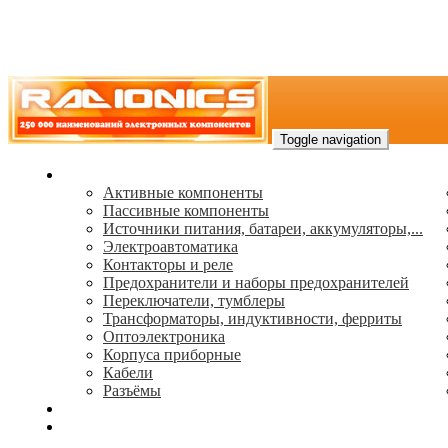
Toggle navigation
Каталог
Активные компоненты
Пассивные компоненты
Источники питания, батареи, аккумуляторы,...
Электроавтоматика
Контакторы и реле
Предохранители и наборы предохранителей
Переключатели, тумблеры
Трансформаторы, индуктивности, ферриты
Oптоэлектроника
Корпуса приборные
Кабели
Разъёмы
(495) 544-73-50, (925) 502-42-73
radioniks.ru@mail.ru