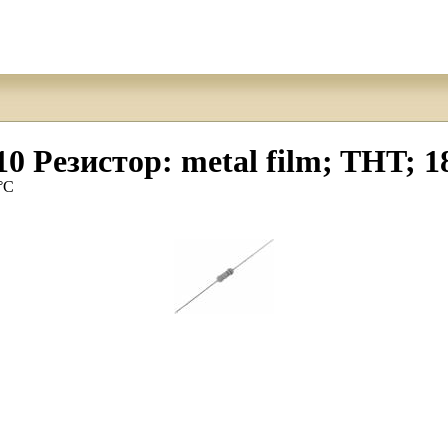
езистор: metal film; THT; 1
°C