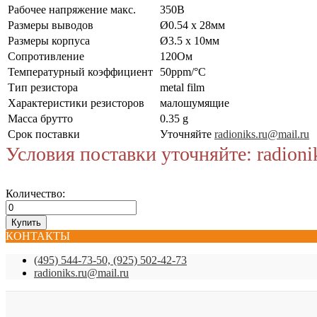
Рабочее напряжение макс.
350В
Размеры выводов
Ø0.54 x 28мм
Размеры корпуса
Ø3.5 x 10мм
Сопротивление
120Ом
Температурный коэффициент
50ppm/°C
Тип резистора
metal film
Характеристики резисторов
малошумящие
Масса брутто
0.35 g
Срок поставки
Уточняйте
radioniks.ru@mail.ru
Условия поставки уточняйте: radioni
Количество:
КОНТАКТЫ
(495) 544-73-50, (925) 502-42-73
radioniks.ru@mail.ru