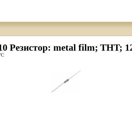
езистор: metal film; THT; 1
°C