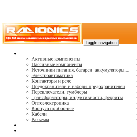
Toggle navigation
Каталог
Активные компоненты
Пассивные компоненты
Источники питания, батареи, аккумуляторы,...
Электроавтоматика
Контакторы и реле
Предохранители и наборы предохранителей
Переключатели, тумблеры
Трансформаторы, индуктивности, ферриты
Oптоэлектроника
Корпуса приборные
Кабели
Разъёмы
(495) 544-73-50, (925) 502-42-73
radioniks.ru@mail.ru