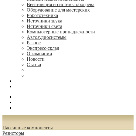
Вентиляция и системы обогрева
Оборудование для мастерских
Робототехника
Источники звука
Источники света
Компьютерные принадлежности
Автоаудиосистемы
Разное
Экспресс-склад
О компании
Новости
Статьи
(495) 544-73-50, (925) 502-42-73
radioniks.ru@mail.ru
Поиск
Вход
0.00 руб.
Пассивные компоненты
Резисторы