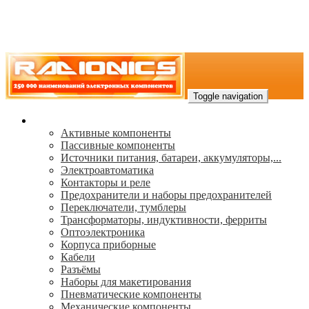
Toggle navigation
Каталог
Активные компоненты
Пассивные компоненты
Источники питания, батареи, аккумуляторы,...
Электроавтоматика
Контакторы и реле
Предохранители и наборы предохранителей
Переключатели, тумблеры
Трансформаторы, индуктивности, ферриты
Oптоэлектроника
Корпуса приборные
Кабели
Разъёмы
Наборы для макетирования
Пневматические компоненты
Механические компоненты