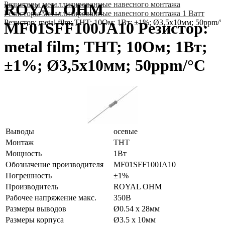
Резисторы металлизированные навесного монтажа
ROYAL OHM
Резисторы металлизированные навесного монтажа 1 Ватт
Резистор: metal film; THT; 10Ом; 1Вт; ±1%; Ø3,5x10мм; 50ppm/°
MF01SFF100JA10 Резистор:
metal film; THT; 10Ом; 1Вт;
±1%; Ø3,5x10мм; 50ppm/°C
Выводы
осевые
Монтаж
THT
Мощность
1Вт
Обозначение производителя
MF01SFF100JA10
Погрешность
±1%
Производитель
ROYAL OHM
Рабочее напряжение макс.
350В
Размеры выводов
Ø0.54 x 28мм
Размеры корпуса
Ø3.5 x 10мм