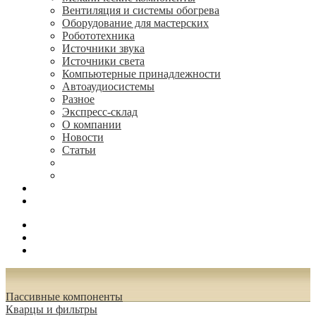
Вентиляция и системы обогрева
Оборудование для мастерских
Робототехника
Источники звука
Источники света
Компьютерные принадлежности
Автоаудиосистемы
Разное
Экспресс-склад
О компании
Новости
Статьи
(495) 544-73-50, (925) 502-42-73
radioniks.ru@mail.ru
Поиск
Вход
0.00 руб.
Пассивные компоненты
Кварцы и фильтры