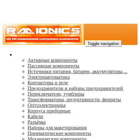
Toggle navigation
Каталог
Активные компоненты
Пассивные компоненты
Источники питания, батареи, аккумуляторы,...
Электроавтоматика
Контакторы и реле
Предохранители и наборы предохранителей
Переключатели, тумблеры
Трансформаторы, индуктивности, ферриты
Oптоэлектроника
Корпуса приборные
Кабели
Разъёмы
Наборы для макетирования
Пневматические компоненты
Механические компоненты