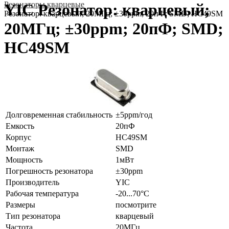
Резонаторы кварцевые
YIC Резонатор: кварцевый;
Резонатор: кварцевый; 20МГц; ±30ppm; 20пФ; SMD; HC49SM
20МГц; ±30ppm; 20пФ; SMD;
HC49SM
Долговременная стабильность
±5ppm/год
Емкость
20пФ
Корпус
HC49SM
Монтаж
SMD
Мощность
1мВт
Погрешность резонатора
±30ppm
Производитель
YIC
Рабочая температура
-20...70°C
Размеры
посмотрите
Тип резонатора
кварцевый
Частота
20МГц