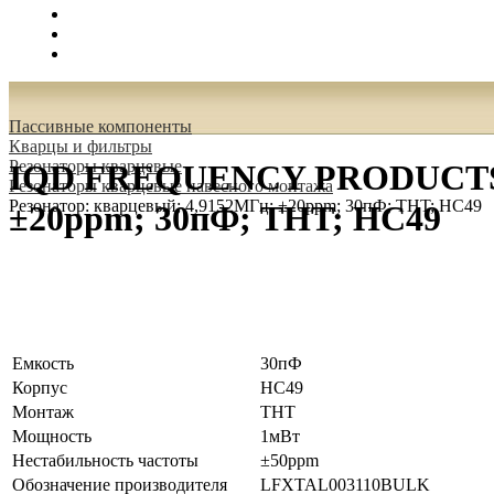
Поиск
Вход
0.00 руб.
Пассивные компоненты
Кварцы и фильтры
Резонаторы кварцевые
IQD FREQUENCY PRODUCTS L
Резонаторы кварцевые навесного монтажа
Резонатор: кварцевый; 4,9152МГц; ±20ppm; 30пФ; THT; HC49
±20ppm; 30пФ; THT; HC49
Емкость
30пФ
Корпус
HC49
Монтаж
THT
Мощность
1мВт
Нестабильность частоты
±50ppm
Обозначение производителя
LFXTAL003110BULK