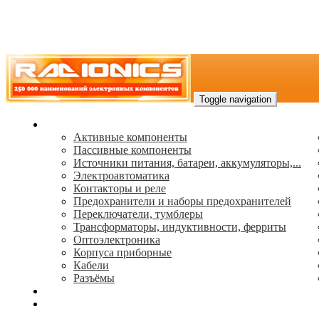
Toggle navigation
Каталог
Активные компоненты
Пассивные компоненты
Источники питания, батареи, аккумуляторы,...
Электроавтоматика
Контакторы и реле
Предохранители и наборы предохранителей
Переключатели, тумблеры
Трансформаторы, индуктивности, ферриты
Oптоэлектроника
Корпуса приборные
Кабели
Разъёмы
(495) 544-73-50, (925) 502-42-73
radioniks.ru@mail.ru