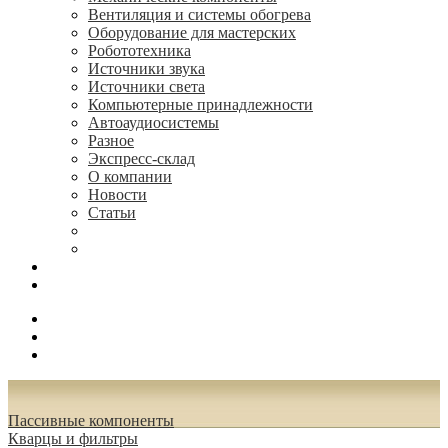
Вентиляция и системы обогрева
Оборудование для мастерских
Робототехника
Источники звука
Источники света
Компьютерные принадлежности
Автоаудиосистемы
Разное
Экспресс-склад
О компании
Новости
Статьи
(495) 544-73-50, (925) 502-42-73
radioniks.ru@mail.ru
Поиск
Вход
0.00 руб.
Пассивные компоненты
Кварцы и фильтры