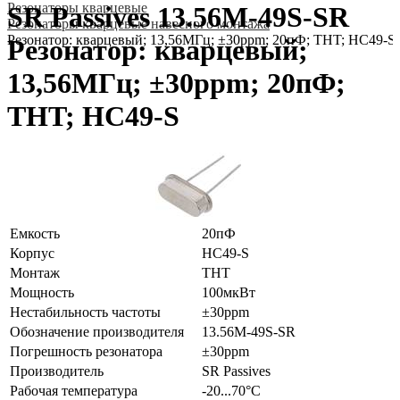
Резонаторы кварцевые
SR Passives 13.56M-49S-SR
Резонаторы кварцевые навесного монтажа
Резонатор: кварцевый; 13,56МГц; ±30ppm; 20пФ; THT; HC49-S
Резонатор: кварцевый;
13,56МГц; ±30ppm; 20пФ;
THT; HC49-S
Емкость
20пФ
Корпус
HC49-S
Монтаж
THT
Мощность
100мкВт
Нестабильность частоты
±30ppm
Обозначение производителя
13.56M-49S-SR
Погрешность резонатора
±30ppm
Производитель
SR Passives
Рабочая температура
-20...70°C