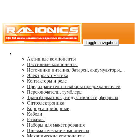
Toggle navigation
Каталог
Активные компоненты
Пассивные компоненты
Источники питания, батареи, аккумуляторы,...
Электроавтоматика
Контакторы и реле
Предохранители и наборы предохранителей
Переключатели, тумблеры
Трансформаторы, индуктивности, ферриты
Oптоэлектроника
Корпуса приборные
Кабели
Разъёмы
Наборы для макетирования
Пневматические компоненты
Механические компоненты