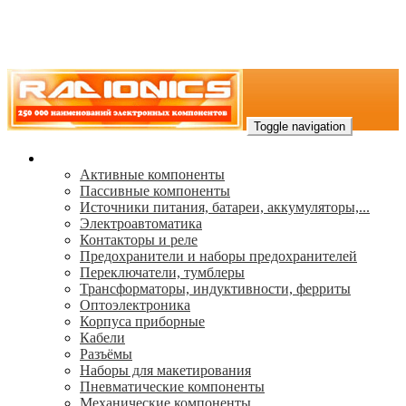
Toggle navigation
Каталог
Активные компоненты
Пассивные компоненты
Источники питания, батареи, аккумуляторы,...
Электроавтоматика
Контакторы и реле
Предохранители и наборы предохранителей
Переключатели, тумблеры
Трансформаторы, индуктивности, ферриты
Oптоэлектроника
Корпуса приборные
Кабели
Разъёмы
Наборы для макетирования
Пневматические компоненты
Механические компоненты