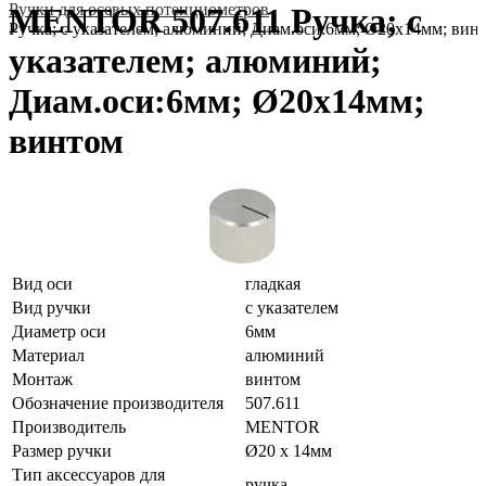
Ручки для осевых потенциометров
MENTOR 507.611 Ручка; с
Ручка; с указателем; алюминий; Диам.оси:6мм; Ø20x14мм; вин
указателем; алюминий;
Диам.оси:6мм; Ø20x14мм;
винтом
Вид оси
гладкая
Вид ручки
с указателем
Диаметр оси
6мм
Материал
алюминий
Монтаж
винтом
Обозначение производителя
507.611
Производитель
MENTOR
Размер ручки
Ø20 x 14мм
Тип аксессуаров для
ручка