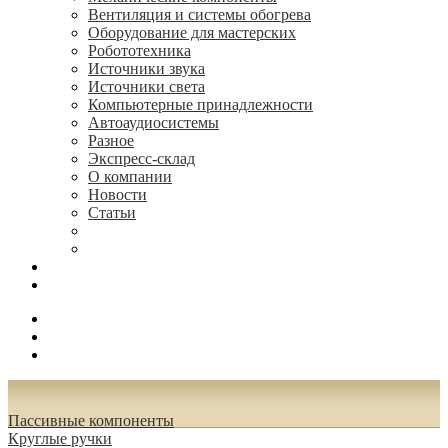
Вентиляция и системы обогрева
Оборудование для мастерских
Робототехника
Источники звука
Источники света
Компьютерные принадлежности
Автоаудиосистемы
Разное
Экспресс-склад
О компании
Новости
Статьи
(495) 544-73-50, (925) 502-42-73
radioniks.ru@mail.ru
Поиск
Вход
0.00 руб.
Пассивные компоненты
Круглые ручки