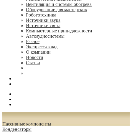
Вентиляция и системы обогрева
Оборудование для мастерских
Робототехника
Источники звука
Источники света
Компьютерные принадлежности
Автоаудиосистемы
Разное
Экспресс-склад
О компании
Новости
Статьи
(495) 544-73-50, (925) 502-42-73
radioniks.ru@mail.ru
Поиск
Вход
0.00 руб.
Пассивные компоненты
Конденсаторы