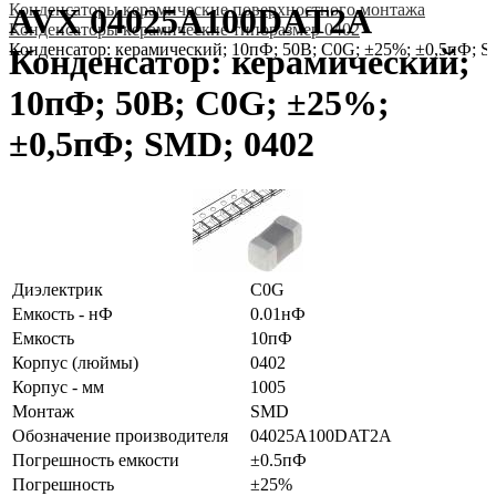
Конденсаторы керамические поверхностного монтажа
AVX 04025A100DAT2A
Конденсаторы керамические типоразмер 0402
Конденсатор: керамический; 10пФ; 50В; C0G; ±25%; ±0,5пФ; 
Конденсатор: керамический;
10пФ; 50В; C0G; ±25%;
±0,5пФ; SMD; 0402
Диэлектрик
C0G
Емкость - нФ
0.01нФ
Емкость
10пФ
Корпус (люймы)
0402
Корпус - мм
1005
Монтаж
SMD
Обозначение производителя
04025A100DAT2A
Погрешность емкости
±0.5пФ
Погрешность
±25%