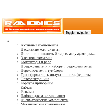
Toggle navigation
Каталог
Активные компоненты
Пассивные компоненты
Источники питания, батареи, аккумуляторы,...
Электроавтоматика
Контакторы и реле
Предохранители и наборы предохранителей
Переключатели, тумблеры
Трансформаторы, индуктивности, ферриты
Oптоэлектроника
Корпуса приборные
Кабели
Разъёмы
Наборы для макетирования
Пневматические компоненты
Механические компоненты