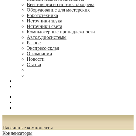
Вентиляция и системы обогрева
Оборудование для мастерских
Робототехника
Источники звука
Источники света
Компьютерные принадлежности
Автоаудиосистемы
Разное
Экспресс-склад
О компании
Новости
Статьи
(495) 544-73-50, (925) 502-42-73
radioniks.ru@mail.ru
Поиск
Вход
0.00 руб.
Пассивные компоненты
Конденсаторы