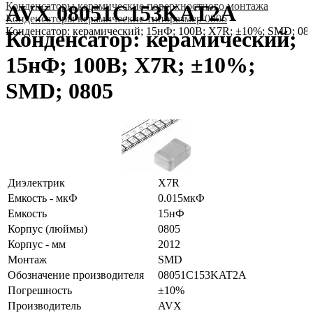
Конденсаторы керамические поверхностного монтажа
AVX 08051C153KAT2A
Конденсаторы керамические типоразмер 0805
Конденсатор: керамический; 15нФ; 100В; X7R; ±10%; SMD; 08
Конденсатор: керамический;
15нФ; 100В; X7R; ±10%;
SMD; 0805
Диэлектрик
X7R
Емкость - мкФ
0.015мкФ
Емкость
15нФ
Корпус (люймы)
0805
Корпус - мм
2012
Монтаж
SMD
Обозначение производителя
08051C153KAT2A
Погрешность
±10%
Производитель
AVX