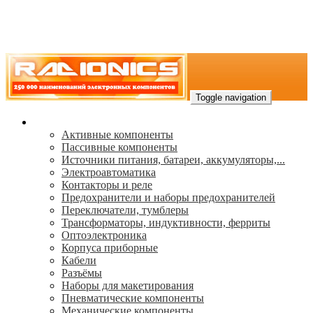
Toggle navigation
Каталог
Активные компоненты
Пассивные компоненты
Источники питания, батареи, аккумуляторы,...
Электроавтоматика
Контакторы и реле
Предохранители и наборы предохранителей
Переключатели, тумблеры
Трансформаторы, индуктивности, ферриты
Oптоэлектроника
Корпуса приборные
Кабели
Разъёмы
Наборы для макетирования
Пневматические компоненты
Механические компоненты