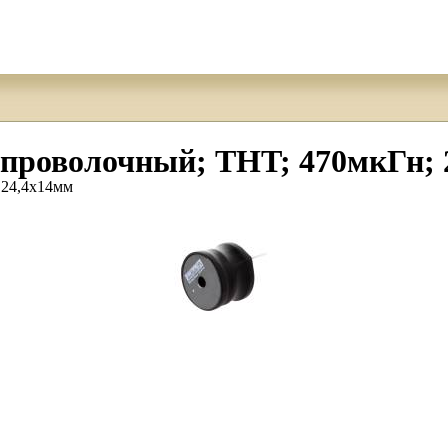
проволочный; THT; 470мкГн; 
Ø24,4x14мм