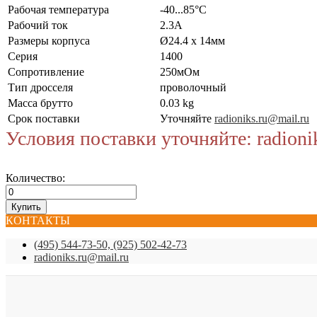
Рабочая температура
-40...85°C
Рабочий ток
2.3А
Размеры корпуса
Ø24.4 x 14мм
Серия
1400
Сопротивление
250мОм
Тип дросселя
проволочный
Масса брутто
0.03 kg
Срок поставки
Уточняйте
radioniks.ru@mail.ru
Условия поставки уточняйте: radioni
Количество:
КОНТАКТЫ
(495) 544-73-50, (925) 502-42-73
radioniks.ru@mail.ru