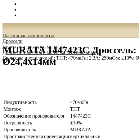
Поиск
Вход
0.00 руб.
Пассивные компоненты
Дроссели
Дроссели навесного монтажа
MURATA 1447423C Дроссель: 
Дроссели навесного монтажа вертикальные
Дроссель: проволочный; THT; 470мкГн; 2,3А; 250мОм; ±10%; 
Ø24,4x14мм
Индуктивность
470мкГн
Монтаж
THT
Обозначение производителя
1447423C
Погрешность
±10%
Производитель
MURATA
Пространственная ориентация
вертикальный