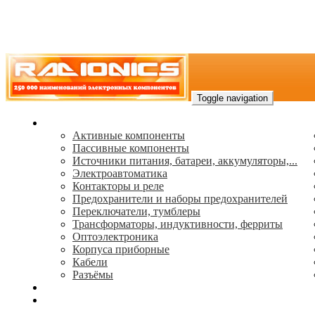
Toggle navigation
Каталог
Активные компоненты
Пассивные компоненты
Источники питания, батареи, аккумуляторы,...
Электроавтоматика
Контакторы и реле
Предохранители и наборы предохранителей
Переключатели, тумблеры
Трансформаторы, индуктивности, ферриты
Oптоэлектроника
Корпуса приборные
Кабели
Разъёмы
(495) 544-73-50, (925) 502-42-73
radioniks.ru@mail.ru