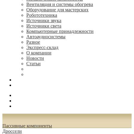
Вентиляция и системы обогрева
Оборудование для мастерских
Робототехника
Источники звука
Источники света
Компьютерные принадлежности
Автоаудиосистемы
Разное
Экспресс-склад
О компании
Новости
Статьи
(495) 544-73-50, (925) 502-42-73
radioniks.ru@mail.ru
Поиск
Вход
0.00 руб.
Пассивные компоненты
Дроссели