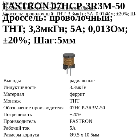
Дроссели навесного монтажа
FASTRON 07HCP-3R3M-50
Дроссели навесного монтажа вертикальные
Дроссель: проволочный; THT; 3,3мкГн; 5А; 0,013Ом; ±20%; Ша
Дроссель: проволочный;
THT; 3,3мкГн; 5А; 0,013Ом;
±20%; Шаг:5мм
Выводы
радиальные
Индуктивность
3.3мкГн
Материал
феррит
Монтаж
THT
Обозначение производителя
07HCP-3R3M-50
Погрешность
±20%
Производитель
FASTRON
Рабочий ток
5А
Размеры корпуса
Ø9.5 x 10.5мм