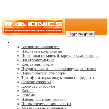
Toggle navigation
Каталог
Активные компоненты
Пассивные компоненты
Источники питания, батареи, аккумуляторы,...
Электроавтоматика
Контакторы и реле
Предохранители и наборы предохранителей
Переключатели, тумблеры
Трансформаторы, индуктивности, ферриты
Oптоэлектроника
Корпуса приборные
Кабели
Разъёмы
Наборы для макетирования
Пневматические компоненты
Механические компоненты