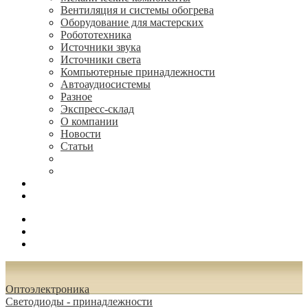
Вентиляция и системы обогрева
Оборудование для мастерских
Робототехника
Источники звука
Источники света
Компьютерные принадлежности
Автоаудиосистемы
Разное
Экспресс-склад
О компании
Новости
Статьи
(495) 544-73-50, (925) 502-42-73
radioniks.ru@mail.ru
Поиск
Вход
0.00 руб.
Oптоэлектроника
Светодиоды - принадлежности