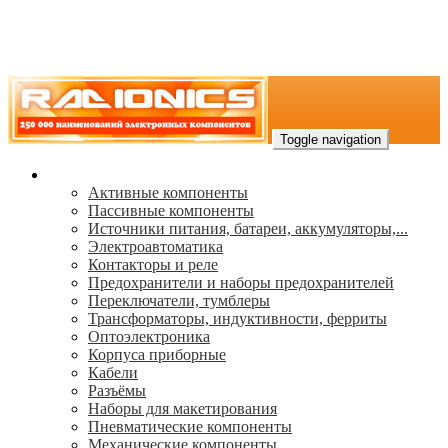
Toggle navigation
Каталог
Активные компоненты
Пассивные компоненты
Источники питания, батареи, аккумуляторы,...
Электроавтоматика
Контакторы и реле
Предохранители и наборы предохранителей
Переключатели, тумблеры
Трансформаторы, индуктивности, ферриты
Oптоэлектроника
Корпуса приборные
Кабели
Разъёмы
Наборы для макетирования
Пневматические компоненты
Механические компоненты