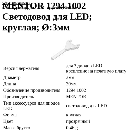
Оптоволокно
MENTOR 1294.1002
Светодовод для LED; круглая; Ø:3мм
Светодовод для LED;
круглая; Ø:3мм
для 3 диодов LED
Версия держателя
крепление на печатную плату
Диаметр
3мм
Длина
30мм
Обозначение производителя
1294.1002
Производитель
MENTOR
Тип аксессуаров для диодов
светодовод для LED
LED
Форма
круглая
Цвет
прозрачный
Масса брутто
0.46 g