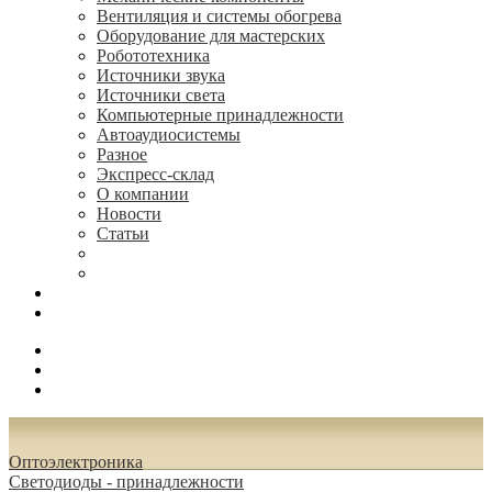
Вентиляция и системы обогрева
Оборудование для мастерских
Робототехника
Источники звука
Источники света
Компьютерные принадлежности
Автоаудиосистемы
Разное
Экспресс-склад
О компании
Новости
Статьи
(495) 544-73-50, (925) 502-42-73
radioniks.ru@mail.ru
Поиск
Вход
0.00 руб.
Oптоэлектроника
Светодиоды - принадлежности