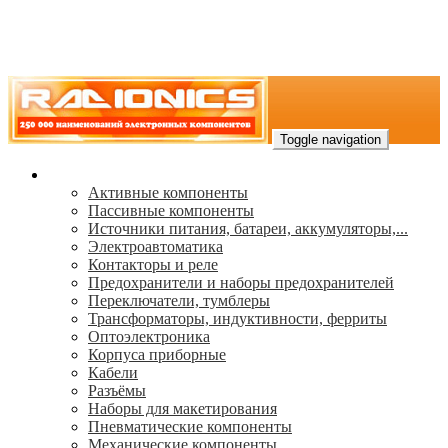
Toggle navigation
Каталог
Активные компоненты
Пассивные компоненты
Источники питания, батареи, аккумуляторы,...
Электроавтоматика
Контакторы и реле
Предохранители и наборы предохранителей
Переключатели, тумблеры
Трансформаторы, индуктивности, ферриты
Oптоэлектроника
Корпуса приборные
Кабели
Разъёмы
Наборы для макетирования
Пневматические компоненты
Механические компоненты