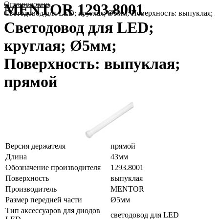
Оптоволокно
MENTOR 1293.8001
Светодовод для LED; круглая; Ø5мм; Поверхность: выпуклая; 
Светодовод для LED;
круглая; Ø5мм;
Поверхность: выпуклая;
прямой
Версия держателя
прямой
Длина
43мм
Обозначение производителя
1293.8001
Поверхность
выпуклая
Производитель
MENTOR
Размер передней части
Ø5мм
Тип аксессуаров для диодов
светодовод для LED