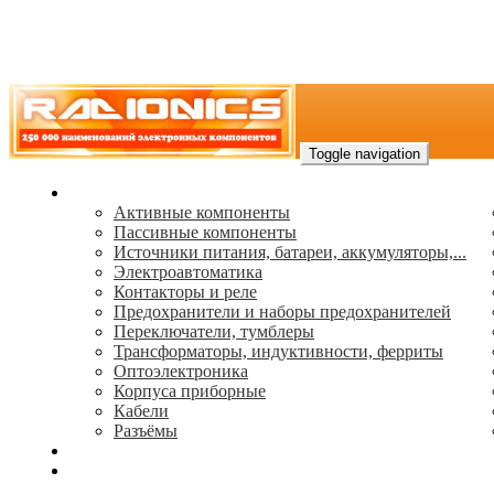
Toggle navigation
Каталог
Активные компоненты
Пассивные компоненты
Источники питания, батареи, аккумуляторы,...
Электроавтоматика
Контакторы и реле
Предохранители и наборы предохранителей
Переключатели, тумблеры
Трансформаторы, индуктивности, ферриты
Oптоэлектроника
Корпуса приборные
Кабели
Разъёмы
(495) 544-73-50, (925) 502-42-73
radioniks.ru@mail.ru