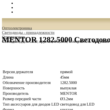
Поиск
Вход
0.00 руб.
Oптоэлектроника
Светодиоды - принадлежности
Оптоволокно
MENTOR 1282.5000 Светодовод
Светодовод для LED; круглая; Ø3,2мм; Поверхность: выпуклая
Версия держателя
прямой
Длина
45мм
Обозначение производителя
1282.5000
Поверхность
выпуклая
Производитель
MENTOR
Размер передней части
Ø3.2мм
Тип аксессуаров для диодов LED
светодовод для LED
Форма
круглая