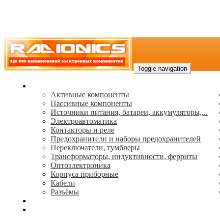
Toggle navigation
Каталог
Активные компоненты
Пассивные компоненты
Источники питания, батареи, аккумуляторы,...
Электроавтоматика
Контакторы и реле
Предохранители и наборы предохранителей
Переключатели, тумблеры
Трансформаторы, индуктивности, ферриты
Oптоэлектроника
Корпуса приборные
Кабели
Разъёмы
(495) 544-73-50, (925) 502-42-73
radioniks.ru@mail.ru