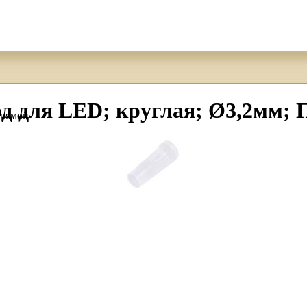
 для LED; круглая; Ø3,2мм; П
прямой