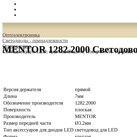
Поиск
Вход
0.00 руб.
Oптоэлектроника
Светодиоды - принадлежности
Оптоволокно
MENTOR 1282.2000 Светодовод
Светодовод для LED; круглая; Ø3,2мм; Поверхность: плоская; 
Версия держателя
прямой
Длина
7мм
Обозначение производителя
1282.2000
Поверхность
плоская
Производитель
MENTOR
Размер передней части
Ø3.2мм
Тип аксессуаров для диодов LED
светодовод для LED
Форма
круглая