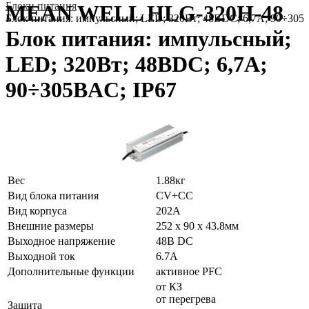
Блоки питания
MEAN WELL HLG-320H-48
Блок питания: импульсный; LED; 320Вт; 48ВDC; 6,7А; 90÷305
Блок питания: импульсный;
LED; 320Вт; 48ВDC; 6,7А;
90÷305ВAC; IP67
Вес
1.88кг
Вид блока питания
CV+CC
Вид корпуса
202A
Внешние размеры
252 x 90 x 43.8мм
Выходное напряжение
48В DC
Выходной ток
6.7А
Дополнительные функции
активное PFC
от КЗ
от перегрева
Защита