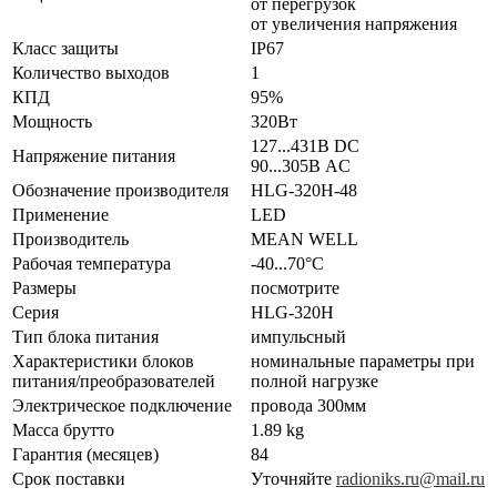
от перегрузок
от увеличения напряжения
Класс защиты
IP67
Количество выходов
1
КПД
95%
Мощность
320Вт
127...431В DC
Напряжение питания
90...305В AC
Обозначение производителя
HLG-320H-48
Применение
LED
Производитель
MEAN WELL
Рабочая температура
-40...70°C
Размеры
посмотрите
Серия
HLG-320H
Тип блока питания
импульсный
Характеристики блоков
номинальные параметры при
питания/преобразователей
полной нагрузке
Электрическое подключение
провода 300мм
Масса брутто
1.89 kg
Гарантия (месяцев)
84
Срок поставки
Уточняйте
radioniks.ru@mail.ru