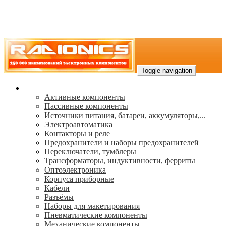
Toggle navigation
Каталог
Активные компоненты
Пассивные компоненты
Источники питания, батареи, аккумуляторы,...
Электроавтоматика
Контакторы и реле
Предохранители и наборы предохранителей
Переключатели, тумблеры
Трансформаторы, индуктивности, ферриты
Oптоэлектроника
Корпуса приборные
Кабели
Разъёмы
Наборы для макетирования
Пневматические компоненты
Механические компоненты