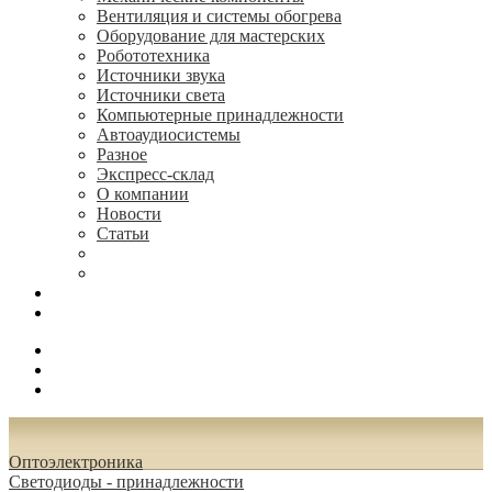
Вентиляция и системы обогрева
Оборудование для мастерских
Робототехника
Источники звука
Источники света
Компьютерные принадлежности
Автоаудиосистемы
Разное
Экспресс-склад
О компании
Новости
Статьи
(495) 544-73-50, (925) 502-42-73
radioniks.ru@mail.ru
Поиск
Вход
0.00 руб.
Oптоэлектроника
Светодиоды - принадлежности