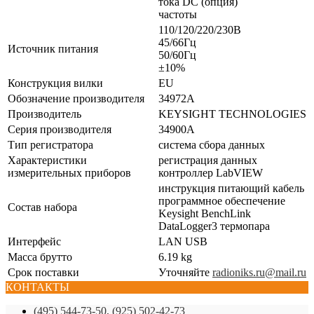
тока DC (опция)
частоты
110/120/220/230В
45/66Гц
Источник питания
50/60Гц
±10%
Конструкция вилки
EU
Обозначение производителя
34972A
Производитель
KEYSIGHT TECHNOLOGIES
Серия производителя
34900A
Тип регистратора
система сбора данных
Характеристики
регистрация данных
измерительных приборов
контроллер LabVIEW
инструкция питающий кабель
программное обеспечение
Состав набора
Keysight BenchLink
DataLogger3 термопара
Интерфейс
LAN USB
Масса брутто
6.19 kg
Срок поставки
Уточняйте
radioniks.ru@mail.ru
КОНТАКТЫ
(495) 544-73-50, (925) 502-42-73