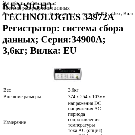
Устройства лабораторные
KEYSIGHT
Системы распределения данных
Регистратор: система сбора данных; Серия:34900A; 3,6кг; Вилк
TECHNOLOGIES 34972A
Регистратор: система сбора
данных; Серия:34900A;
3,6кг; Вилка: EU
Вес
3.6кг
Внешние размеры
374 x 254 x 103мм
напряжения DC
напряжения АС
периода
сопротивления
Измерение
температуры
тока AC (опция)