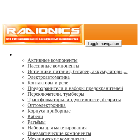
Toggle navigation
Каталог
Активные компоненты
Пассивные компоненты
Источники питания, батареи, аккумуляторы,...
Электроавтоматика
Контакторы и реле
Предохранители и наборы предохранителей
Переключатели, тумблеры
Трансформаторы, индуктивности, ферриты
Oптоэлектроника
Корпуса приборные
Кабели
Разъёмы
Наборы для макетирования
Пневматические компоненты
Механические компоненты