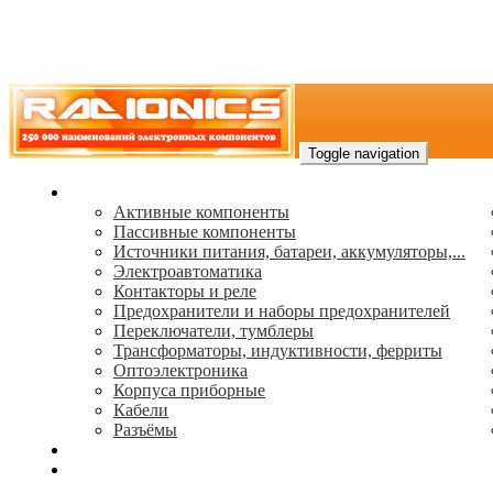
Toggle navigation
Каталог
Активные компоненты
Пассивные компоненты
Источники питания, батареи, аккумуляторы,...
Электроавтоматика
Контакторы и реле
Предохранители и наборы предохранителей
Переключатели, тумблеры
Трансформаторы, индуктивности, ферриты
Oптоэлектроника
Корпуса приборные
Кабели
Разъёмы
(495) 544-73-50, (925) 502-42-73
radioniks.ru@mail.ru