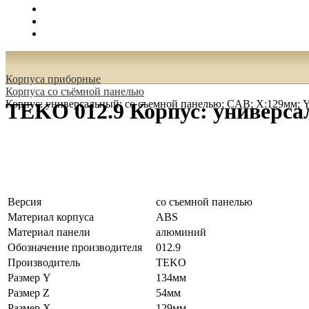
Поиск
Вход
0.00 руб.
Корпуса приборные
Корпуса со съёмной панелью
Корпус: универсальный; со съемной панелью; CAB; Х:129мм; 
TEKO 012.9 Корпус: универса
Версия
со съемной панелью
Материал корпуса
ABS
Материал панели
алюминий
Обозначение производителя
012.9
Производитель
TEKO
Размер Y
134мм
Размер Z
54мм
Размер Х
129мм